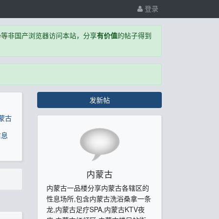
登录
,Edge等非国产浏览器访问本站，分享
有价值
的帖子得到
发新帖
蒙古
信息
内蒙古
内蒙古一品楼分享内蒙古各辖区的
性息场所,包含内蒙古洗浴桑拿一条
龙,内蒙古足疗SPA,内蒙古KTV夜