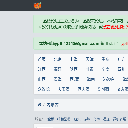
一品楼论坛正式更名为一品探花论坛，本站邮箱一
积分升级后可获取更多阅读权限。或
点击此处购买V
本站邮箱
ypth12345@gmail.com
备用网址：
ypt
首页
北京
上海
天津
重庆
广东
江西
福建
陕西
甘肃
宁夏
四川
山西
青海
西.藏
海南
港澳台
海
众议院
夫妻圈
同志圈
S.M圈
交友
内蒙古
城区：
呼和浩特
包头
赤峰
乌海
通辽
鄂尔多斯
全部