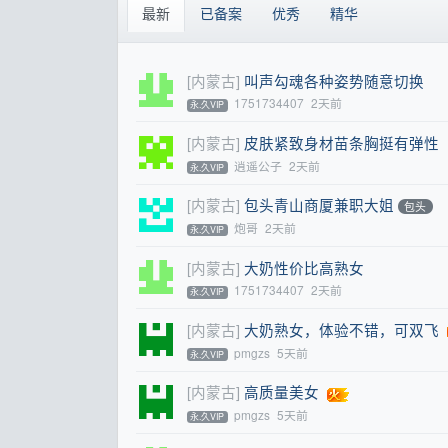
最新
已备案
优秀
精华
[内蒙古]
叫声勾魂各种姿势随意切换
1751734407
2天前
永.久VIP
[内蒙古]
皮肤紧致身材苗条胸挺有弹性
逍遥公子
2天前
永.久VIP
[内蒙古]
包头青山商厦兼职大姐
包头
炮哥
2天前
永.久VIP
[内蒙古]
大奶性价比高熟女
1751734407
2天前
永.久VIP
[内蒙古]
大奶熟女，体验不错，可双飞
pmgzs
5天前
永.久VIP
[内蒙古]
高质量美女
pmgzs
5天前
永.久VIP