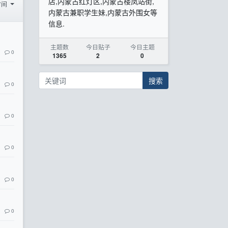
店,内蒙古红灯区,内蒙古楼凤站街,
时间
内蒙古兼职学生妹,内蒙古外围女等
信息.
主题数
今日贴子
今日主题
0
1365
2
0
搜索
0
0
0
0
0