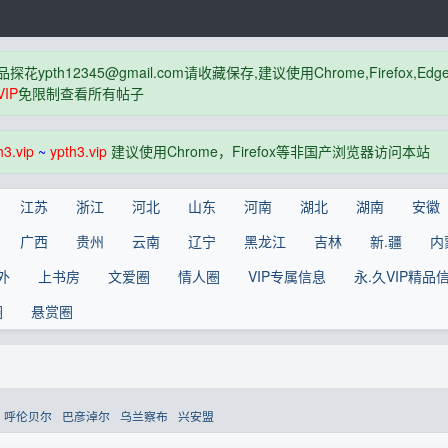
品探花
ypth12345@gmail.com
请收藏保存,建议使用Chrome,Firefox
IP
免限制查看所有帖子
h3.vip
~
ypth3.vip
建议使用Chrome，Firefox等非国产浏览器访问本站
江苏
浙江
河北
山东
河南
湖北
湖南
安徽
广西
贵州
云南
辽宁
黑龙江
吉林
新.疆
内
外
上书房
文爱圈
情人圈
VIP专属信息
永.久VIP精品
圈
悬赏圈
呼伦贝尔
巴彦淖尔
乌兰察布
兴安盟