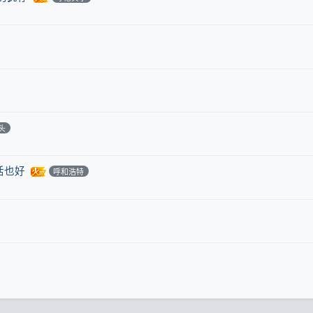
头
活也好
呼和浩特