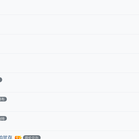
特
察布
浩特
韵犹存
呼伦贝尔