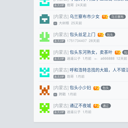
炮哥
24天前
永.久VIP
[内蒙古]
乌兰察布市少女
乌兰察布
大树根
25天前
⭐
[内蒙古]
包头丝足上门
包头
1751734407
28天前
永.久VIP
[内蒙古]
包头东河熟女，卖茶叶
包
逍遥公子
1月前
←
a666888
12天前
永.久VIP
[内蒙古]
呼和浩特总找的大姐，人不错
炮哥
1月前
永.久VIP
[内蒙古]
包头小少妇
包头
跨戳
1月前
⭐
[内蒙古]
通辽不夜城
通辽
逍遥公子
1月前
永.久VIP