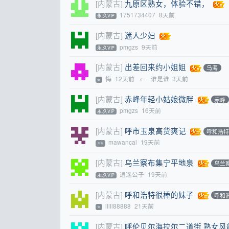
[内蒙古]
九原区熟女，体验不错，
1751734407
8天前
永.久VIP
[内蒙古]
迷人少妇
pmgzs
9天前
永.久VIP
[内蒙古]
出差回来约小姐姐
乌海
悔
12天前
←
谁是谁
3天前
⭐
[内蒙古]
赤峰年轻小姑娘微胖
赤峰
pmgzs
16天前
永.久VIP
[内蒙古]
呼市玉泉高货爽记
呼和浩
mawancai
19天前
⭐⭐
[内蒙古]
乌兰察布集宁平地泉
乌兰
逍遥公子
19天前
永.久VIP
[内蒙古]
呼和浩特很棒的妹子
呼和
lllll88888
21天前
⭐
[内蒙古]
呼伦贝尔海拉尔二道街 熟女风