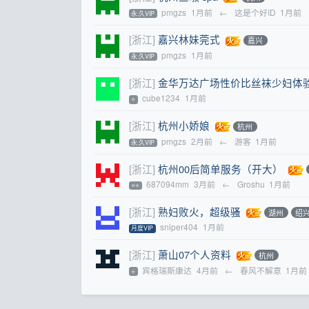
pmgzs
1月前
←
这是个好ID
1月前
永.久VIP
[浙江]
嘉兴林妹莞式
嘉兴
pmgzs
1月前
永.久VIP
[浙江]
金华万达广场性价比丝袜少妇体
cube1234
1月前
⭐
[浙江]
杭州小娇娘
杭州
pmgzs
2月前
←
游客
1月前
永.久VIP
[浙江]
杭州00后简单服务（开大）
687094mm
3月前
←
Groshu
1月前
⭐⭐
[浙江]
熟妇败火，超级骚
湖州
绍
sniper404
1月前
月度VIP
[浙江]
萧山07个人资料
杭州
宾格瑞斯康达
4月前
←
春风不解意
1月前
⭐