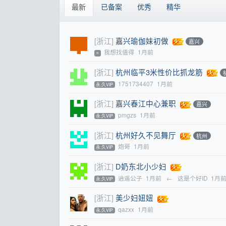
最新
已备案
优秀
精华
[浙江]
嘉兴瑜伽妹初做
嘉兴
我想找值得
1月前
⭐
[浙江]
杭州临平3米性价比抓龙筋
1751734407
1月前
永.久VIP
[浙江]
嘉兴春江中心兼职
嘉兴
pmgzs
1月前
永.久VIP
[浙江]
杭州好久不见舞厅
杭州
炮哥
1月前
永.久VIP
[浙江]
D奶东北小少妇
逍遥公子
1月前
←
这是个好ID
1月
永.久VIP
[浙江]
美少妇妞妞
qazxx
1月前
永.久VIP