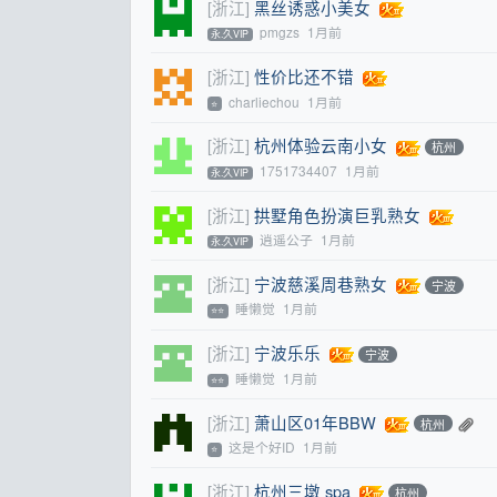
[浙江]
黑丝诱惑小美女
pmgzs
1月前
永.久VIP
[浙江]
性价比还不错
charliechou
1月前
⭐
[浙江]
杭州体验云南小女
杭州
1751734407
1月前
永.久VIP
[浙江]
拱墅角色扮演巨乳熟女
逍遥公子
1月前
永.久VIP
[浙江]
宁波慈溪周巷熟女
宁波
睡懒觉
1月前
⭐⭐
[浙江]
宁波乐乐
宁波
睡懒觉
1月前
⭐⭐
[浙江]
萧山区01年BBW
杭州
这是个好ID
1月前
⭐
[浙江]
杭州三墩 spa
杭州