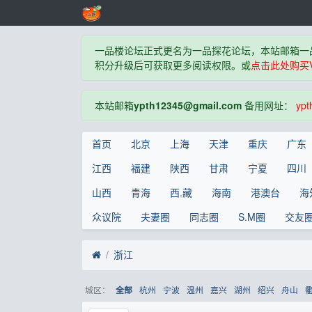
一品楼论坛正式更名为一品探花论坛，本站邮箱一
积分升级后可获取更多阅读权限。或
点击此处购买V
本站邮箱
ypth12345@gmail.com
备用网址：
ypt
首页
北京
上海
天津
重庆
广东
江西
福建
陕西
甘肃
宁夏
四川
山西
青海
西.藏
海南
港澳台
海
众议院
夫妻圈
同志圈
S.M圈
交友
浙江
城区：
杭州
宁波
温州
嘉兴
湖州
绍兴
舟山
全部