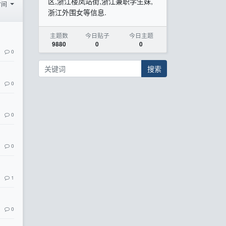
区,浙江楼凤站街,浙江兼职学生妹,
时间
浙江外围女等信息.
主题数
今日贴子
今日主题
9880
0
0
0
搜索
0
0
0
1
0