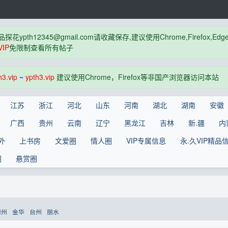
品探花
ypth12345@gmail.com
请收藏保存,建议使用Chrome,Firefox
IP
免限制查看所有帖子
h3.vip
~
ypth3.vip
建议使用Chrome，Firefox等非国产浏览器访问本站
江苏
浙江
河北
山东
河南
湖北
湖南
安徽
广西
贵州
云南
辽宁
黑龙江
吉林
新.疆
内
外
上书房
文爱圈
情人圈
VIP专属信息
永.久VIP精品
圈
悬赏圈
衢州
金华
台州
丽水