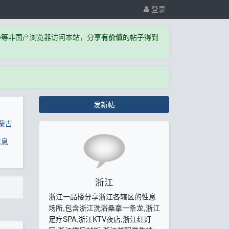
登录
,Edge等非国产浏览器访问本站，分享
有价值
的帖子得到
发新帖
蒙古
信息
浙江
浙江一品楼分享浙江各辖区的性息
场所,包含浙江洗浴桑拿一条龙,浙江
足疗SPA,浙江KTV夜店,浙江红灯