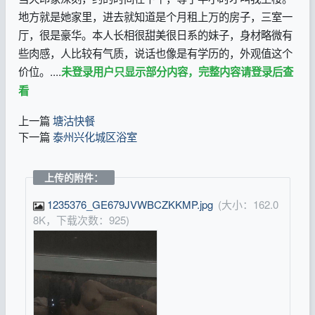
地方就是她家里，进去就知道是个月租上万的房子，三室一
厅，很是豪华。本人长相很甜美很日系的妹子，身材略微有
些肉感，人比较有气质，说话也像是有学历的，外观值这个
价位。....
未登录用户只显示部分内容，完整内容请登录后查
看
上一篇
塘沽快餐
下一篇
泰州兴化城区浴室
上传的附件：
1235376_GE679JVWBCZKKMP.jpg
(大小：162.0
8K，下载次数：925)