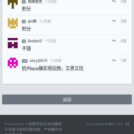
11月前
4
楼
隐隐感觉
⭐
积分
11月前
5
楼
gio桑
⭐
积分
11月前
6
楼
jiaojian2
⭐
不错
11月前
7
楼
skyyj2010
⭐⭐
杭州spa确实很拉胯，又贵又拉
返回
Powered by
Processed:
, SQL:
一品探花论坛/本站服务
0.684
65
于北美马来西亚新加坡，严格遵守当