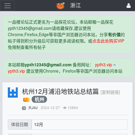
浙江
一品楼论坛正式更名为一品探花论坛，本站邮箱一品探花
ypth12345@gmail.com
请收藏保存,建议使用
Chrome,Firefox,Edge等非国产浏览器访问本站，分享
有价值
的
帖子得到积分升级后可获取更多阅读权限。或
点击此处购买VIP
免限制查看所有帖子
本站邮箱
ypth12345@gmail.com
备用网址：
ypth3.vip
~
ypth3.vip
建议使用Chrome，Firefox等非国产浏览器访问本站
杭州12月浦沿地铁站总结篇
[复制链接]
杭州
2024-12-27
10894
大JiiJ
⭐
12月
体验日期