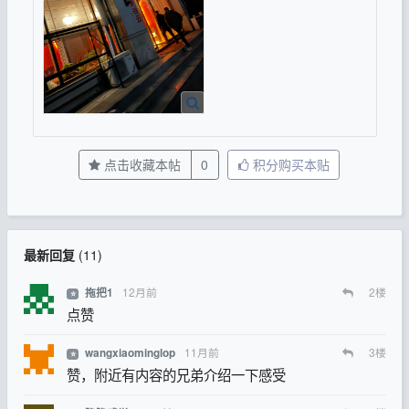
点击收藏本帖
0
积分购买本贴
最新回复
(
11
)
12月前
2
楼
拖把1
⭐
点赞
11月前
3
楼
wangxiaominglop
⭐
赞，附近有内容的兄弟介绍一下感受