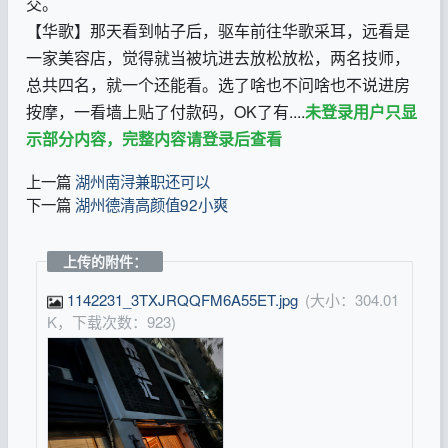
交。
【华歌】那天看到帖子后，驱车前往华歌采耳，远看是
一家美容店，觉得就当被坑进去放松放松，两名技师，
总共四名，就一个还能看。选了啥也不问啥也不说进房
按摩，一看墙上贴了付款码，OK了有....
未登录用户只显
示部分内容，完整内容请登录后查看
上一篇
湖州南浔兼职还可以
下一篇
湖州德清高颜值92小爽
上传的附件：
1142231_3TXJRQQFM6A55ET.jpg
(大小：304.01
K，下载次数：923)