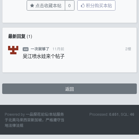
点击收藏本帖
0
积分购买本贴
最新回复
(
1
)
11月前
2
楼
一次就够了
⭐⭐
吴江喷水娃来个帖子
返回
Powered by
Processed:
, SQL:
一品探花论坛/本站服务
0.651
46
于北美马来西亚新加坡，严格遵守当
地法律法规