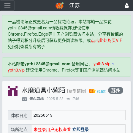
江苏
一品楼论坛正式更名为一品探花论坛，本站邮箱一品探花
ypth12345@gmail.com
请收藏保存,建议使用
Chrome,Firefox,Edge等非国产浏览器访问本站，分享
有价值
的
帖子得到积分升级后可获取更多阅读权限。或
点击此处购买VIP
免限制查看所有帖子
本站邮箱
ypth12345@gmail.com
备用网址：
ypth3.vip
~
ypth3.vip
建议使用Chrome，Firefox等非国产浏览器访问本站
水磨道具小紫陌
苏州
[复制链接]
2025-5-23
1746
无心恋战
⭐⭐
20250519
体验日期
未登录用户无权查看
立即登录
场所地点