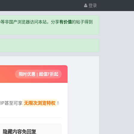
登录
,Edge等非国产浏览器访问本站，分享
有价值
的帖子得到
限时优惠 | 超值7折起
IP甚至可享
无限次浏览特权
！
隐藏内容免回复