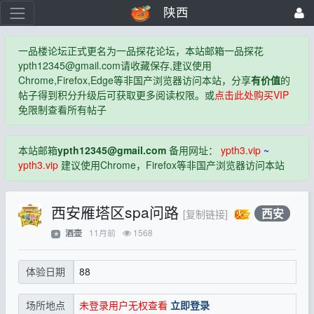
陕西
一品楼论坛正式更名为一品探花论坛，本站邮箱一品探花
ypth12345@gmail.com
请收藏保存,建议使用
Chrome,Firefox,Edge等非国产浏览器访问本站，分享
有价值
的
帖子得到积分升级后可获取更多阅读权限。或
点击此处购买VIP
免限制查看所有帖子
本站邮箱
ypth12345@gmail.com
备用网址：
ypth3.vip
~
ypth3.vip
建议使用Chrome，Firefox等非国产浏览器访问本站
西安雁塔区spa问路
西安
[复制链接]
11月前
1568
酒壶
⭐
88
体验日期
未登录用户无权查看
立即登录
场所地点