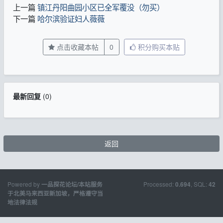
上一篇
镇江丹阳曲园小区已全军覆没（勿买）
下一篇
哈尔滨验证妇人薇薇
点击收藏本帖
0
积分购买本贴
最新回复
(
0
)
返回
Powered by
Processed:
, SQL:
一品探花论坛/本站服务
0.694
42
于北美马来西亚新加坡，严格遵守当
地法律法规