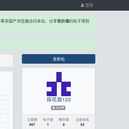
登录
,Edge等非国产浏览器访问本站，分享
有价值
的帖子得到
发新帖
探花狼123
永.久VIP
主题数
帖子数
精华数
注册排名
497
1
0
34