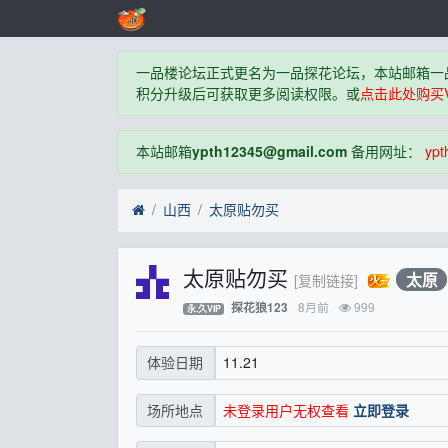
一品楼论坛正式更名为一品探花论坛，本站邮箱一
积分升级后可获取更多阅读权限。或
点击此处购买V
本站邮箱
ypth12345@gmail.com
备用网址：
ypt
山西
太原贴勿买
太原贴勿买
太原
[复制链接]
8月前
999
探花狼123
永.久VIP
11.21
体验日期
未登录用户无权查看
立即登录
场所地点