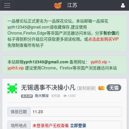
江苏
一品楼论坛正式更名为一品探花论坛，本站邮箱一品探花
ypth12345@gmail.com
请收藏保存,建议使用
Chrome,Firefox,Edge等非国产浏览器访问本站，分享
有价值
的
帖子得到积分升级后可获取更多阅读权限。或
点击此处购买VIP
免限制查看所有帖子
本站邮箱
ypth12345@gmail.com
备用网址：
ypth3.vip
~
ypth3.vip
建议使用Chrome，Firefox等非国产浏览器访问本站
无锡遇事不决操小凡
无锡
[复制链接]
8月前
1430
勃大精深
永.久VIP
11.23
体验日期
未登录用户无权查看
立即登录
场所地点