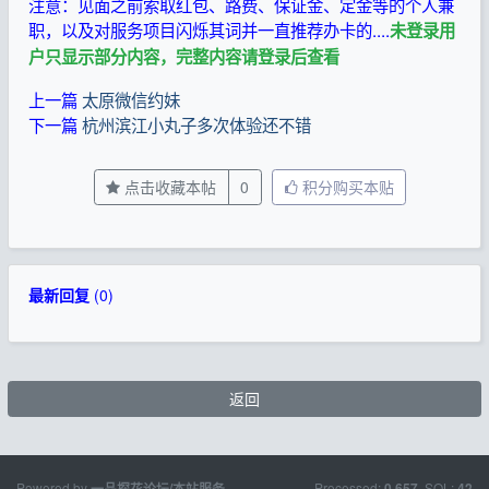
注意：见面之前索取红包、路费、保证金、定金等的个人兼
职，以及对服务项目闪烁其词并一直推荐办卡的....
未登录用
户只显示部分内容，完整内容请登录后查看
上一篇
太原微信约妹
下一篇
杭州滨江小丸子多次体验还不错
点击收藏本帖
0
积分购买本贴
最新回复
(
0
)
返回
Powered by
Processed:
, SQL:
一品探花论坛/本站服务
0.657
42