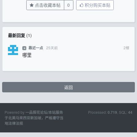
点击收藏本帖
0
积分购买本贴
最新回复
(
1
)
25天前
2
楼
靠近一点
⭐
哪里
返回
Powered by
Processed:
, SQL:
一品探花论坛/本站服务
0.719
44
于北美马来西亚新加坡，严格遵守当
地法律法规