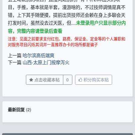
目，手推，基本就是半套，漫游啥的，不过技师调情是真不
错，上下其手随便摸，提前出货技师还会赖在身上多聊会天
打发时间，虽然没去过天医，但....
未登录用户只显示部分内
容，完整内容请登录后查看
注意：见面之前要求支付红包、路费、保证金、定金等的个人兼职和
对服务项目闪烁其词并一直推荐办卡的场所都是骗子
上一篇
哈尔滨高低端爽
下一篇
山西-太原上门按摩泻火
点击收藏本帖
0
积分购买本贴
最新回复
(
2
)