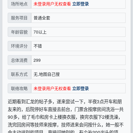
未登录用户无权查看
立即登录
场所地点
普通全套
服务项目
70以上
年龄容貌
不错
环境评分
299
总体消费
无,地图自己搜
联系方式
未登录用户无权查看
立即登录
联络攻略
近期看到汇龙的帖子多，遂来尝试一下，半夜3点开车和朋
友来的，后院停好车直接去前台，门票含按摩房间洗浴一共
90多，给了毛巾和房卡上楼换衣服，换完衣服下2楼洗澡，
洗完回房间等技师来按摩，技师进来会问按什么，她一般不
会主动说别的项目，直接问她别的，有个补200出头的项