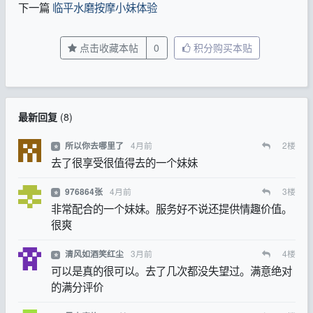
下一篇
临平水磨按摩小妹体验
点击收藏本帖
0
积分购买本贴
最新回复
(
8
)
4月前
2
楼
所以你去哪里了
⭐
去了很享受很值得去的一个妹妹
4月前
3
楼
976864张
⭐
非常配合的一个妹妹。服务好不说还提供情趣价值。
很爽
3月前
4
楼
清风如酒笑红尘
⭐
可以是真的很可以。去了几次都没失望过。满意绝对
的满分评价