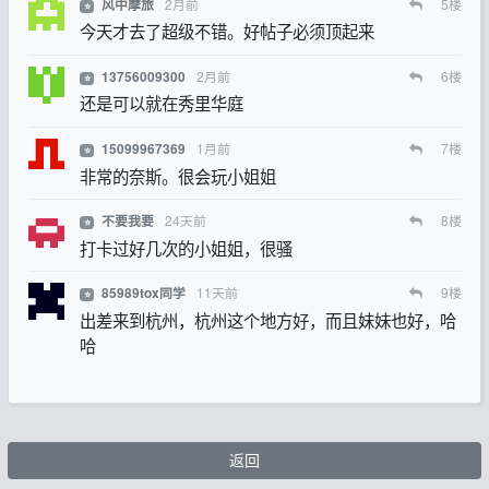
2月前
5
楼
风中摩旅
⭐
今天才去了超级不错。好帖子必须顶起来
2月前
6
楼
13756009300
⭐
还是可以就在秀里华庭
1月前
7
楼
15099967369
⭐
非常的奈斯。很会玩小姐姐
24天前
8
楼
不要我要
⭐
打卡过好几次的小姐姐，很骚
11天前
9
楼
85989tox同学
⭐
出差来到杭州，杭州这个地方好，而且妹妹也好，哈
哈
返回