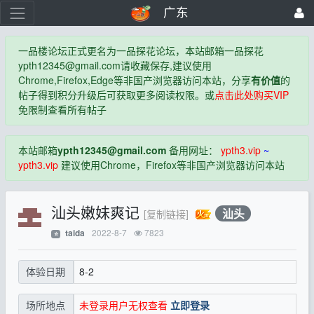
广东
一品楼论坛正式更名为一品探花论坛，本站邮箱一品探花
ypth12345@gmail.com
请收藏保存,建议使用
Chrome,Firefox,Edge等非国产浏览器访问本站，分享
有价值
的
帖子得到积分升级后可获取更多阅读权限。或
点击此处购买VIP
免限制查看所有帖子
本站邮箱
ypth12345@gmail.com
备用网址：
ypth3.vip
~
ypth3.vip
建议使用Chrome，Firefox等非国产浏览器访问本站
汕头嫩妹爽记
汕头
[复制链接]
2022-8-7
7823
taida
⭐
8-2
体验日期
未登录用户无权查看
立即登录
场所地点