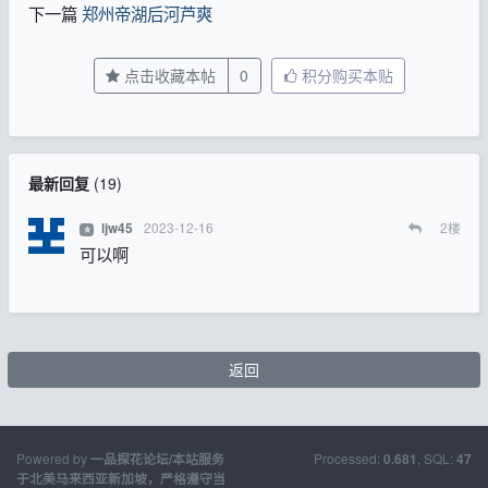
下一篇
郑州帝湖后河芦爽
点击收藏本帖
0
积分购买本贴
最新回复
(
19
)
2023-12-16
2
楼
ljw45
⭐
可以啊
返回
Powered by
Processed:
, SQL:
一品探花论坛/本站服务
0.681
47
于北美马来西亚新加坡，严格遵守当