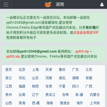
湖南
一品楼论坛正式更名为一品探花论坛，本站邮箱一品探花
ypth12345@gmail.com
请收藏保存,建议使用
Chrome,Firefox,Edge等非国产浏览器访问本站，分享
有价值
的
帖子得到积分升级后可获取更多阅读权限。或
点击此处购买VIP
免限制查看所有帖子
本站邮箱
ypth12345@gmail.com
备用网址：
ypth3.vip
~
ypth3.vip
建议使用Chrome，Firefox等非国产浏览器访问本站
首页
北京
上海
天津
重庆
广东
江苏
浙江
河北
山东
河南
湖北
湖南
安徽
江西
福建
陕西
甘肃
宁夏
四川
广西
贵州
云南
辽宁
黑龙江
吉林
新.疆
内蒙古
山西
青海
西.藏
海南
港澳台
海外
上书房