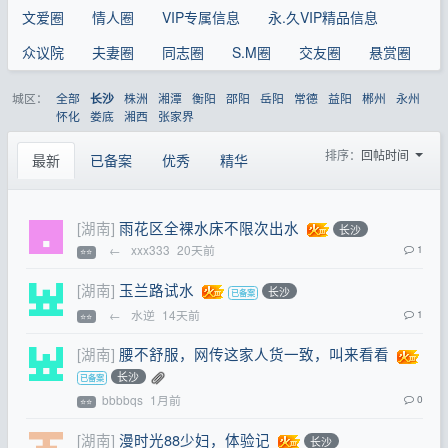
文爱圈
情人圈
VIP专属信息
永.久VIP精品信息
众议院
夫妻圈
同志圈
S.M圈
交友圈
悬赏圈
城区：
全部
株洲
湘潭
衡阳
邵阳
岳阳
常德
益阳
郴州
永州
长沙
怀化
娄底
湘西
张家界
排序：
回帖时间
最新
已备案
优秀
精华
[湖南]
雨花区全裸水床不限次出水
长沙
←
xxx333
20天前
1
⭐⭐
[湖南]
玉兰路试水
长沙
←
水逆
14天前
1
⭐⭐
[湖南]
腰不舒服，网传这家人货一致，叫来看看
长沙
bbbbqs
1月前
0
⭐⭐
[湖南]
漫时光88少妇，体验记
长沙