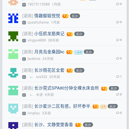
18273115388
1月前
0
⭐
[湖南]
情趣御姐悦悦
长沙
queshizheme
1月前
0
⭐
[湖南]
小伍抓龙筋爽记
长沙
xingyu4869
28天前
0
⭐
[湖南]
月亮岛金桑园kc
长沙
jacklove
24天前
0
⭐
[湖南]
长沙雨花区全套
长沙
←
xxx333
20天前
1
⭐
[湖南]
长沙莞式SPA80分钟全裸水床会所
长沙
←
水逆
6天前
2
⭐
[湖南]
长沙星沙二区有感，好坏参半
长沙
longliyu
3天前
0
⭐
[湖南]
长沙、文静雯雯香香
长沙