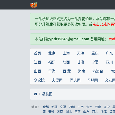
一品楼论坛正式更名为一品探花论坛，本站邮箱一
积分升级后可获取更多阅读权限。或
点击此处购买V
本站邮箱
ypth12345@gmail.com
备用网址：
ypt
首页
北京
上海
天津
重庆
广东
江西
福建
陕西
甘肃
宁夏
四川
山西
青海
西.藏
海南
港澳台
海
众议院
夫妻圈
同志圈
S.M圈
交友
悬赏圈
城区：
新疆
宁夏
四川
广西
贵州
云南
辽宁
全部
西
安徽
湖南
湖北
河南
山东
河北
浙江
江