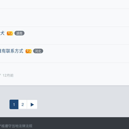
形犬
湖南
谁有联系方式
河北
7
12月前
1
2
▶
严格遵守当地法律法规