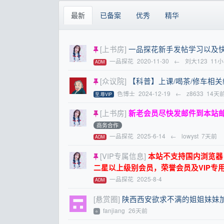
最新
已备案
优秀
精华
[上书房]
一品探花新手发帖学习以及
一品探花
2020-11-30
←
刘大123
11
ADM
[众议院]
【科普】上课/喝茶/修车相
色博士
2024-12-19
←
z8633
14天
至.尊VIP
[上书房]
新老会员尽快发邮件到本站
商务合作
一品探花
2025-6-14
←
lowyst
7天前
ADM
[VIP专属信息]
本站不支持国内浏览器，请
二星以上级别会员，荣誉会员及VIP专
一品探花
2025-8-4
ADM
[悬赏圈]
陕西西安欲求不满的姐姐妹妹
fanjiang
26天前
⭐