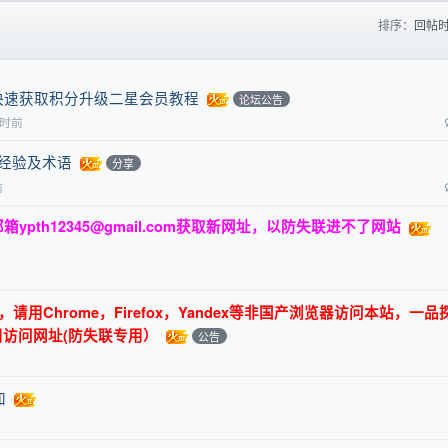
排序：
回帖
快速获取积分升级二星会员教程
论坛公告
小时前
关经验及术语
分享
前
邮箱
ypth12345@gmail.com
获取新网址，以防失联进不了网站
用Chrome，Firefox，Yandex等非国产浏览器访问本站，一品
用访问网址(防失联专用）
公告
加