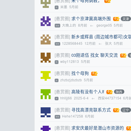
[悬赏圈]
来个母狗调教，
米墨
5月前
⭐
[悬赏圈]
求个京津冀高端外围
天津
大晚上的
8月前
←
george05
5月前
⭐⭐
[悬赏圈]
新乡或辉县 (周边城市都可)女
1228568445
12月前
←
张大
5月前
⭐⭐
[悬赏圈]
03刚退伍 找女 聊天交流
wby112813
5月前
⭐
[悬赏圈]
找个母狗
zhzbzjzbzbzb
5月前
⭐
[悬赏圈]
高陵有没有个人lf
陕西
hhlljj66
2025-6-4
←
西安44737154
6月
⭐
[悬赏圈]
寻找高漂亮联系方式
辽宁
Hehe147258
6月前
⭐⭐
[悬赏圈]
求安庆最好是潜山市资源的