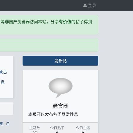
登录
,Edge等非国产浏览器访问本站，分享
有价值
的帖子得到
发新帖
蒙古
信息
悬赏圈
本版可以发布各类悬赏性息
建
江
主题数
今日贴子
今日主题
27
0
0