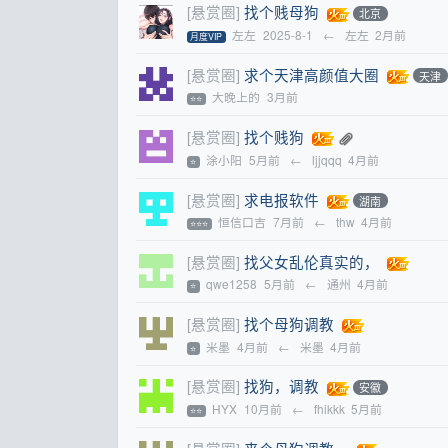
[悬赏圈]
找个贱母狗
北京
左左
2025-8-1
←
左左
2月前
月度VIP
[悬赏圈]
求个天津高颜值大圈
天津
大晚上的
3月前
⭐⭐
[悬赏圈]
找个贱狗
涂小阳
5月前
←
ljjqqq
4月前
⭐
[悬赏圈]
求电报软件
湖南
恒信口吉
7月前
←
thw
4月前
⭐⭐⭐
[悬赏圈]
找父女乱伦真实的，
qwe1258
5月前
←
通州
4月前
⭐
[悬赏圈]
找个母狗调教
米墨
4月前
←
米墨
4月前
⭐
[悬赏圈]
找狗，调教
安徽
HYX
10月前
←
fhikkk
5月前
⭐⭐