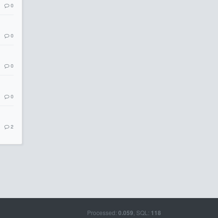
0
0
0
0
2
Processed:
, SQL:
0.059
118