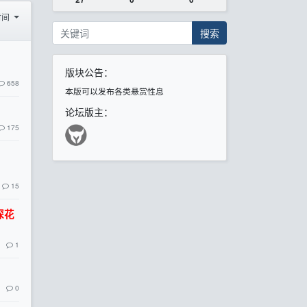
时间
搜索
版块公告：
658
本版可以发布各类悬赏性息
论坛版主：
175
15
探花
1
0