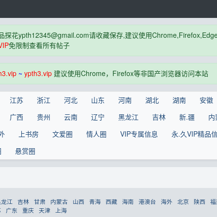
品探花
ypth12345@gmail.com
请收藏保存,建议使用Chrome,Firefox
IP
免限制查看所有帖子
h3.vip
~
ypth3.vip
建议使用Chrome，Firefox等非国产浏览器访问本站
江苏
浙江
河北
山东
河南
湖北
湖南
安徽
广西
贵州
云南
辽宁
黑龙江
吉林
新.疆
内
外
上书房
文爱圈
情人圈
VIP专属信息
永.久VIP精品
圈
悬赏圈
黑龙江
吉林
甘肃
内蒙古
山西
青海
西藏
海南
港澳台
海外
北京
陕西
福
苏
广东
重庆
天津
上海