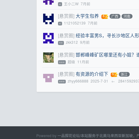
王小二W
7月前
⭐
[悬赏圈]
大学生包养
广西
河南
1121052139
7月前
⭐
[悬赏圈]
经验丰富男S，寻长沙地区人
zkk312
9月前
⭐⭐
[悬赏圈]
邯郸峰峰矿区哪里还有小姐？
超级
11月前
⭐⭐⭐
[悬赏圈]
有资源的介绍下
浙江
zhyy666888
2025-7-31
←
284159293
⭐⭐⭐
Powered by
一品探花论坛/本站服务于北美马来西亚新加坡，