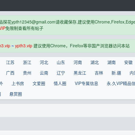
品探花
ypth12345@gmail.com
请收藏保存,建议使用Chrome,Firefox
IP
免限制查看所有帖子
h3.vip
~
ypth3.vip
建议使用Chrome，Firefox等非国产浏览器访问本站
江苏
浙江
河北
山东
河南
湖北
湖南
安徽
广西
贵州
云南
辽宁
黑龙江
吉林
新.疆
内
外
上书房
文爱圈
情人圈
VIP专属信息
永.久VIP精品
圈
悬赏圈