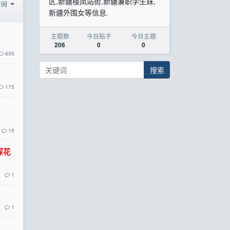
区,新疆楼凤站街,新疆兼职学生妹,
时间
新疆外围女等信息.
主题数
今日贴子
今日主题
206
0
0
655
搜索
175
15
探花
1
1