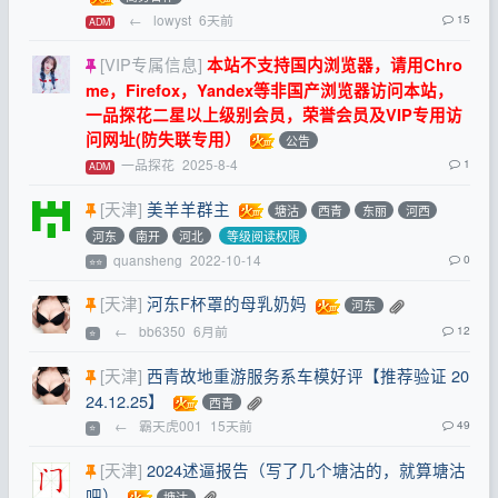
←
lowyst
6天前
15
ADM
[VIP专属信息]
本站不支持国内浏览器，请用Chro
me，Firefox，Yandex等非国产浏览器访问本站，
一品探花二星以上级别会员，荣誉会员及VIP专用访
问网址(防失联专用）
公告
一品探花
2025-8-4
1
ADM
[天津]
美羊羊群主
塘沽
西青
东丽
河西
河东
南开
河北
等级阅读权限
quansheng
2022-10-14
0
⭐⭐
[天津]
河东F杯罩的母乳奶妈
河东
←
bb6350
6月前
12
⭐
[天津]
西青故地重游服务系车模好评【推荐验证 20
24.12.25】
西青
←
霸天虎001
15天前
49
⭐
[天津]
2024述逼报告（写了几个塘沽的，就算塘沽
吧）
塘沽