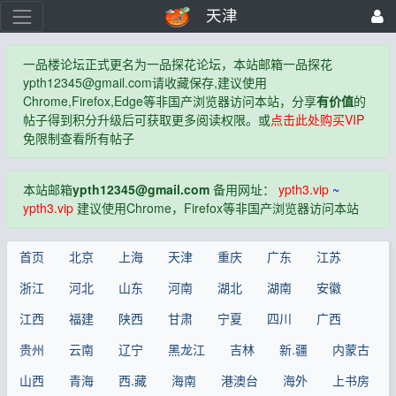
天津
一品楼论坛正式更名为一品探花论坛，本站邮箱一品探花
ypth12345@gmail.com
请收藏保存,建议使用
Chrome,Firefox,Edge等非国产浏览器访问本站，分享
有价值
的
帖子得到积分升级后可获取更多阅读权限。或
点击此处购买VIP
免限制查看所有帖子
本站邮箱
ypth12345@gmail.com
备用网址：
ypth3.vip
~
ypth3.vip
建议使用Chrome，Firefox等非国产浏览器访问本站
首页
北京
上海
天津
重庆
广东
江苏
浙江
河北
山东
河南
湖北
湖南
安徽
江西
福建
陕西
甘肃
宁夏
四川
广西
贵州
云南
辽宁
黑龙江
吉林
新.疆
内蒙古
山西
青海
西.藏
海南
港澳台
海外
上书房