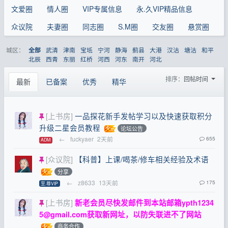
文爱圈
情人圈
VIP专属信息
永.久VIP精品信息
众议院
夫妻圈
同志圈
S.M圈
交友圈
悬赏圈
城区：
武清
津南
宝坻
宁河
静海
蓟县
大港
汉沽
塘沽
和平
全部
北辰
西青
东丽
红桥
河西
河东
南开
河北
排序：
回帖时间
最新
已备案
优秀
精华
[上书房]
一品探花新手发帖学习以及快速获取积分
升级二星会员教程
论坛公告
←
fuckyaer
2天前
655
ADM
[众议院]
【科普】上课/喝茶/修车相关经验及术语
分享
←
z8633
13天前
175
至.尊VIP
[上书房]
新老会员尽快发邮件到本站邮箱
ypth1234
5@gmail.com
获取新网址，以防失联进不了网站
商务合作