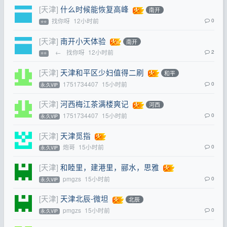
[天津]
什么时候能恢复高峰
南开
找你呀
12小时前
0
⭐⭐
[天津]
南开小天体验
南开
←
找你呀
12小时前
2
⭐⭐
[天津]
天津和平区少妇值得二刷
和平
1751734407
15小时前
0
永.久VIP
[天津]
河西梅江茶满楼爽记
河西
1751734407
15小时前
0
永.久VIP
[天津]
天津觅指
炮哥
15小时前
0
永.久VIP
[天津]
和睦里，建港里，郦水，思雅
pmgzs
15小时前
0
永.久VIP
[天津]
天津北辰-微坦
北辰
pmgzs
15小时前
0
永.久VIP