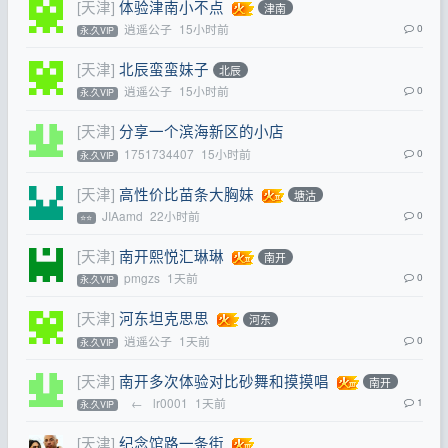
[天津]
体验津南小不点
津南
逍遥公子
15小时前
0
永.久VIP
[天津]
北辰蛮蛮妹子
北辰
逍遥公子
15小时前
0
永.久VIP
[天津]
分享一个滨海新区的小店
1751734407
15小时前
0
永.久VIP
[天津]
高性价比苗条大胸妹
塘沽
JIAamd
22小时前
0
⭐⭐
[天津]
南开熙悦汇琳琳
南开
pmgzs
1天前
0
永.久VIP
[天津]
河东坦克思思
河东
逍遥公子
1天前
0
永.久VIP
[天津]
南开多次体验对比砂舞和摸摸唱
南开
←
lr0001
1天前
1
永.久VIP
[天津]
纪念馆路一条街