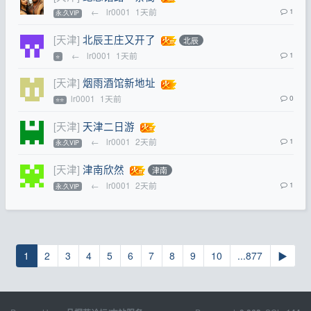
←
lr0001
1天前
1
永.久VIP
[天津]
北辰王庄又开了
北辰
←
lr0001
1天前
1
⭐
[天津]
烟雨酒馆新地址
lr0001
1天前
0
⭐⭐
[天津]
天津二日游
←
lr0001
2天前
1
永.久VIP
[天津]
津南欣然
津南
←
lr0001
2天前
1
永.久VIP
1
2
3
4
5
6
7
8
9
10
...877
▶