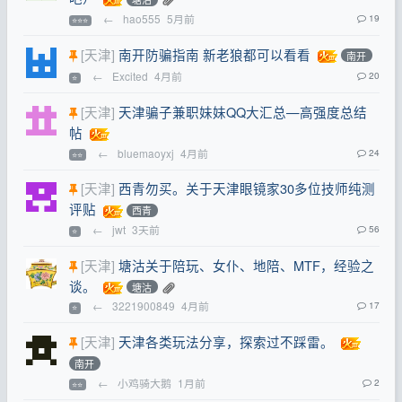
←
hao555
5月前
19
⭐⭐⭐
[天津]
南开防骗指南 新老狼都可以看看
南开
←
Excited
4月前
20
⭐
[天津]
天津骗子兼职妹妹QQ大汇总—高强度总结
帖
←
bluemaoyxj
4月前
24
⭐⭐
[天津]
西青勿买。关于天津眼镜家30多位技师纯测
评贴
西青
←
jwt
3天前
56
⭐
[天津]
塘沽关于陪玩、女仆、地陪、MTF，经验之
谈。
塘沽
←
3221900849
4月前
17
⭐
[天津]
天津各类玩法分享，探索过不踩雷。
南开
←
小鸡骑大鹅
1月前
2
⭐⭐