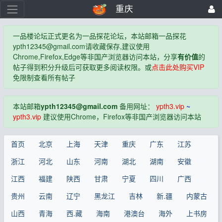
重庆
一品楼论坛正式更名为一品探花论坛，本站邮箱一品探花
ypth12345@gmail.com
请收藏保存,建议使用
Chrome,Firefox,Edge等非国产浏览器访问本站，分享
有价值
的
帖子得到积分升级后可获取更多阅读权限。或
点击此处购买VIP
免限制查看所有帖子
本站邮箱
ypth12345@gmail.com
备用网址：
ypth3.vip
~
ypth3.vip
建议使用Chrome，Firefox等非国产浏览器访问本站
首页
北京
上海
天津
重庆
广东
江苏
浙江
河北
山东
河南
湖北
湖南
安徽
江西
福建
陕西
甘肃
宁夏
四川
广西
贵州
云南
辽宁
黑龙江
吉林
新.疆
内蒙古
山西
青海
西.藏
海南
港澳台
海外
上书房