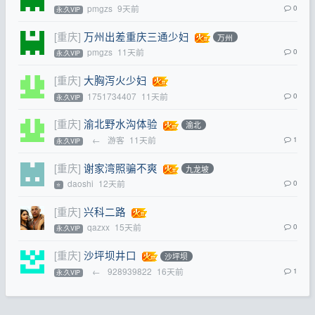
pmgzs
9天前
0
永.久VIP
[重庆]
万州出差重庆三通少妇
万州
pmgzs
11天前
0
永.久VIP
[重庆]
大胸泻火少妇
1751734407
11天前
0
永.久VIP
[重庆]
渝北野水沟体验
渝北
←
游客
11天前
1
永.久VIP
[重庆]
谢家湾照骗不爽
九龙坡
daoshi
12天前
0
⭐
[重庆]
兴科二路
qazxx
15天前
0
永.久VIP
[重庆]
沙坪坝井口
沙坪坝
←
928939822
16天前
1
永.久VIP