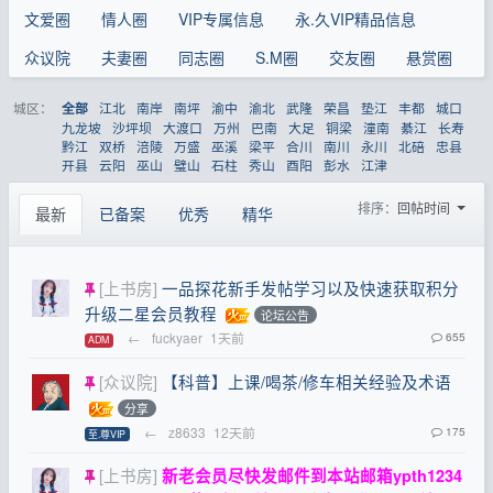
文爱圈
情人圈
VIP专属信息
永.久VIP精品信息
众议院
夫妻圈
同志圈
S.M圈
交友圈
悬赏圈
城区：
江北
南岸
南坪
渝中
渝北
武隆
荣昌
垫江
丰都
城口
全部
九龙坡
沙坪坝
大渡口
万州
巴南
大足
铜梁
潼南
綦江
长寿
黔江
双桥
涪陵
万盛
巫溪
梁平
合川
南川
永川
北碚
忠县
开县
云阳
巫山
璧山
石柱
秀山
酉阳
彭水
江津
排序：
回帖时间
最新
已备案
优秀
精华
[上书房]
一品探花新手发帖学习以及快速获取积分
升级二星会员教程
论坛公告
←
fuckyaer
1天前
655
ADM
[众议院]
【科普】上课/喝茶/修车相关经验及术语
分享
←
z8633
12天前
175
至.尊VIP
[上书房]
新老会员尽快发邮件到本站邮箱
ypth1234