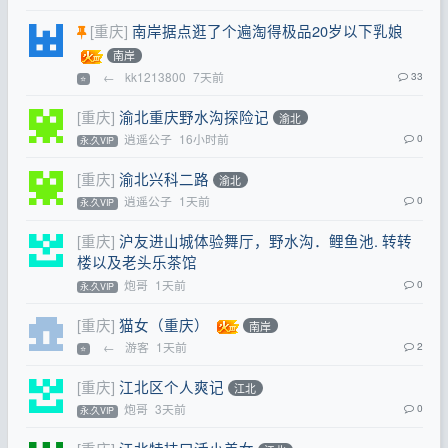
[重庆]
南岸据点逛了个遍淘得极品20岁以下乳娘
南岸
←
kk1213800
7天前
33
⭐
[重庆]
渝北重庆野水沟探险记
渝北
逍遥公子
16小时前
0
永.久VIP
[重庆]
渝北兴科二路
渝北
逍遥公子
1天前
0
永.久VIP
[重庆]
沪友进山城体验舞厅，野水沟．鲤鱼池. 转转
楼以及老头乐茶馆
炮哥
1天前
0
永.久VIP
[重庆]
猫女（重庆）
南岸
←
游客
1天前
2
⭐
[重庆]
江北区个人爽记
江北
炮哥
3天前
0
永.久VIP