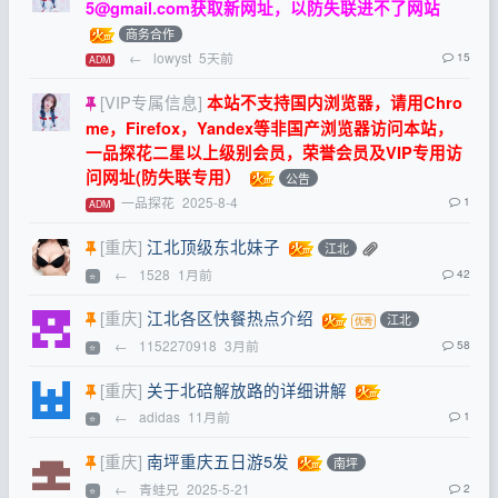
5@gmail.com
获取新网址，以防失联进不了网站
商务合作
←
lowyst
5天前
15
ADM
[VIP专属信息]
本站不支持国内浏览器，请用Chro
me，Firefox，Yandex等非国产浏览器访问本站，
一品探花二星以上级别会员，荣誉会员及VIP专用访
问网址(防失联专用）
公告
一品探花
2025-8-4
1
ADM
[重庆]
江北顶级东北妹子
江北
←
1528
1月前
42
⭐
[重庆]
江北各区快餐热点介绍
江北
←
1152270918
3月前
58
⭐
[重庆]
关于北碚解放路的详细讲解
←
adidas
11月前
1
⭐
[重庆]
南坪重庆五日游5发
南坪
←
青蛙兄
2025-5-21
2
⭐