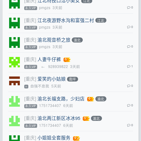
[重庆]
江北特技口活小美女
江北
pmgzs
3天前
0
永.久VIP
[重庆]
江北夜游野水沟和富强二村
江北
pmgzs
3天前
0
永.久VIP
[重庆]
渝北观音桥之旅
渝北
pmgzs
3天前
0
永.久VIP
[重庆]
人妻牛仔裤
←
928939822
3天前
1
永.久VIP
[重庆]
爱笑的小姑娘
南坪
自强不息我
5天前
0
⭐
[重庆]
渝北长福支路，少妇店
渝北
1751734407
6天前
0
永.久VIP
[重庆]
渝北两江新区冰冰95
渝北
1751734407
6天前
0
永.久VIP
[重庆]
小姐姐全套服务