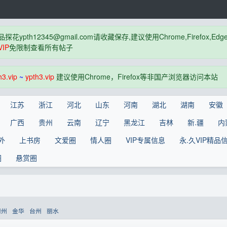
品探花
ypth12345@gmail.com
请收藏保存,建议使用Chrome,Firefox
IP
免限制查看所有帖子
h3.vip
~
ypth3.vip
建议使用Chrome，Firefox等非国产浏览器访问本站
江苏
浙江
河北
山东
河南
湖北
湖南
安徽
广西
贵州
云南
辽宁
黑龙江
吉林
新.疆
内
外
上书房
文爱圈
情人圈
VIP专属信息
永.久VIP精品
圈
悬赏圈
衢州
金华
台州
丽水