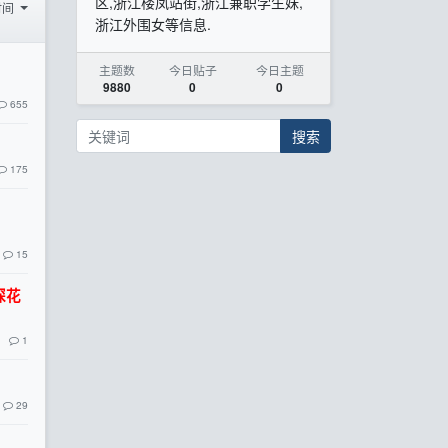
区,浙江楼凤站街,浙江兼职学生妹,
时间
浙江外围女等信息.
主题数
今日贴子
今日主题
9880
0
0
655
搜索
175
15
探花
1
29