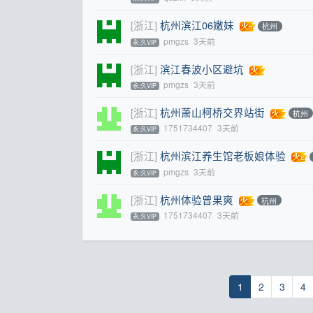
[浙江]
杭州滨江06嫩妹
杭州
pmgzs
3天前
永.久VIP
[浙江]
滨江春波小区避坑
pmgzs
3天前
永.久VIP
[浙江]
杭州萧山柯桥交界站街
杭州
1751734407
3天前
永.久VIP
[浙江]
杭州滨江养生馆老板娘体验
pmgzs
3天前
永.久VIP
[浙江]
杭州体验曾果爽
杭州
1751734407
3天前
永.久VIP
1
2
3
4