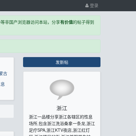
登录
,Edge等非国产浏览器访问本站，分享
有价值
的帖子得到
发新帖
蒙古
信息
浙江
浙江一品楼分享浙江各辖区的性息
场所,包含浙江洗浴桑拿一条龙,浙江
足疗SPA,浙江KTV夜店,浙江红灯