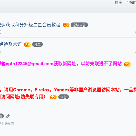
排序：
回帖
快速获取积分升级二星会员教程
论坛公告
前
关经验及术语
分享
前
邮箱
ypth12345@gmail.com
获取新网址，以防失联进不了网站
用Chrome，Firefox，Yandex等非国产浏览器访问本站，一品
用访问网址(防失联专用）
公告
州
呵
9天前