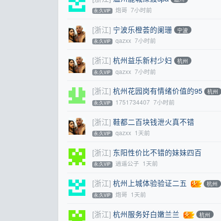
炮哥
7小时前
永.久VIP
[浙江]
宁波乐橙荟的阑珊
宁波
qazxx
7小时前
永.久VIP
[浙江]
杭州益乐新村少妇
杭州
qazxx
7小时前
永.久VIP
[浙江]
杭州花园岗有情绪价值的95
杭州
1751734407
7小时前
永.久VIP
[浙江]
鞋都二百块钱泄火真不错
qazxx
1天前
永.久VIP
[浙江]
东阳性价比不错的妹妹四百
逍遥公子
1天前
永.久VIP
[浙江]
杭州上城体验验证二五
杭州
炮哥
1天前
永.久VIP
[浙江]
杭州服务好白嫩兰兰
杭州