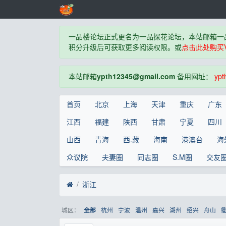
一品楼论坛正式更名为一品探花论坛，本站邮箱一
积分升级后可获取更多阅读权限。或
点击此处购买V
本站邮箱
ypth12345@gmail.com
备用网址：
ypt
首页
北京
上海
天津
重庆
广东
江西
福建
陕西
甘肃
宁夏
四川
山西
青海
西.藏
海南
港澳台
海
众议院
夫妻圈
同志圈
S.M圈
交友
浙江
城区：
杭州
宁波
温州
嘉兴
湖州
绍兴
舟山
全部