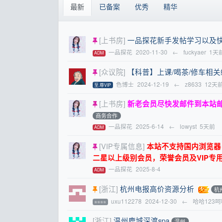
最新
已备案
优秀
精华
[上书房]
一品探花新手发帖学习以及
一品探花
2020-11-30
←
fuckyaer
1天
ADM
[众议院]
【科普】上课/喝茶/修车相
色博士
2024-12-19
←
z8633
12天
至.尊VIP
[上书房]
新老会员尽快发邮件到本站
商务合作
一品探花
2025-6-14
←
lowyst
5天前
ADM
[VIP专属信息]
本站不支持国内浏览器，请
二星以上级别会员，荣誉会员及VIP专
一品探花
2025-8-4
ADM
[浙江]
杭州电报高价资源分析
杭
uxu112278
2024-12-30
←
哈哈123呵
⭐⭐⭐⭐
[浙江]
温州鹿城深渡spa
温州