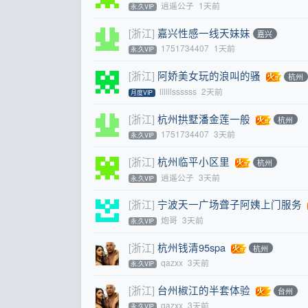
逍遥公子
1天前
永.久VIP
[浙江]
嘉兴性感一线天妹妹
嘉兴
1751734407
1天前
永.久VIP
[浙江]
阿娇美女玩的浪叫的骚
杭州
llllllssssss
2天前
月度VIP
[浙江]
杭州拱墅潘金莲一般
杭州
1751734407
3天前
永.久VIP
[浙江]
杭州临平小区里
杭州
逍遥公子
3天前
永.久VIP
[浙江]
宁波天一广场聋子阿姨上门服务
炮哥
3天前
永.久VIP
[浙江]
杭州钱清95spa
杭州
qazxx
3天前
永.久VIP
[浙江]
台州椒江的半套体验
台州
qazxx
3天前
永.久VIP