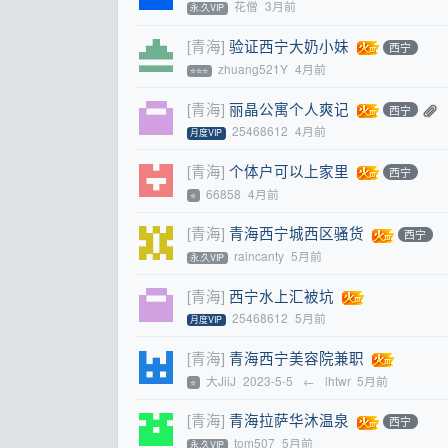
花僧
3月前
永.久VIP
[青海]
验证西宁大奶小妹
西宁
zhuang521Y
4月前
⭐⭐⭐
[青海]
丽晶公寓个人爽记
西宁
25468612
4月前
月度VIP
[青海]
个体户可以上家里
西宁
66858
4月前
⭐
[青海]
青海西宁城西区骚货
西宁
raincanty
5月前
永.久VIP
[青海]
西宁水上汇被坑
25468612
5月前
月度VIP
[青海]
青海西宁美容院兼职
大JiiJ
2023-5-5
←
lhtwr
5月前
⭐
[青海]
青海拉萨华沐温泉
西宁
tom507
5月前
永.久VIP