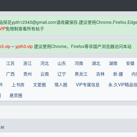
品探花
ypth12345@gmail.com
请收藏保存,建议使用Chrome,Firefox
IP
免限制查看所有帖子
h3.vip
~
ypth3.vip
建议使用Chrome，Firefox等非国产浏览器访问本站
江苏
浙江
河北
山东
河南
湖北
湖南
安徽
广西
贵州
云南
辽宁
黑龙江
吉林
新.疆
内
外
上书房
文爱圈
情人圈
VIP专属信息
永.久VIP精品
圈
悬赏圈
玉树