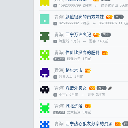
15923006799
2月前
←
这多这多山
5天
⭐
[青海]
颜值很高的南方妹妹
西宁
8250666382
7月前
←
367098876
11天
⭐
[青海]
西宁万达爽记
西宁
流型线
1月前
←
游客
14天前
⭐
[青海]
性价比挺高的肥臀
逍遥公子
1月前
永.久VIP
[青海]
格尔木市
各界人士
2月前
⭐
[青海]
靠谱外卖女
西宁
小宝z
5月前
←
爽不
3月前
⭐
[青海]
城北洗浴
勃大精深
3月前
永.久VIP
[青海]
西宁热心狼友分享的资源
西