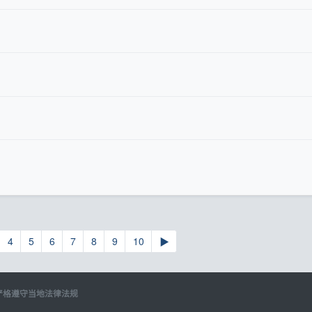
4
5
6
7
8
9
10
▶
严格遵守当地法律法规