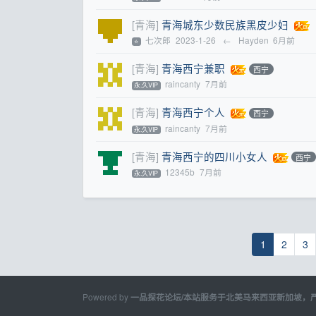
[青海]
青海城东少数民族黑皮少妇
七次郎
2023-1-26
←
Hayden
6月前
⭐
[青海]
青海西宁兼职
西宁
raincanty
7月前
永.久VIP
[青海]
青海西宁个人
西宁
raincanty
7月前
永.久VIP
[青海]
青海西宁的四川小女人
西宁
12345b
7月前
永.久VIP
1
2
3
Powered by
一品探花论坛/本站服务于北美马来西亚新加坡，