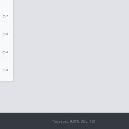
2
0
0
0
Processed:
, SQL:
0.075
116