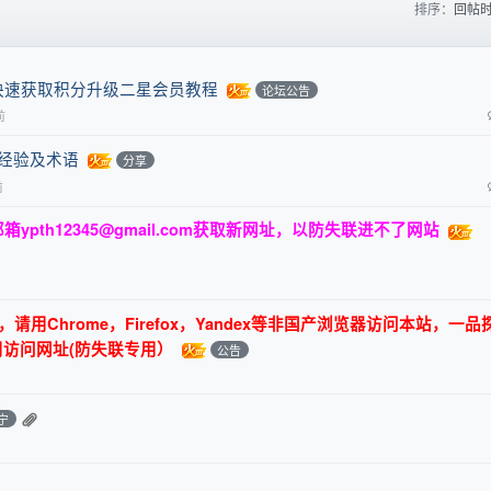
排序：
回帖
快速获取积分升级二星会员教程
论坛公告
前
关经验及术语
分享
前
邮箱
ypth12345@gmail.com
获取新网址，以防失联进不了网站
用Chrome，Firefox，Yandex等非国产浏览器访问本站，一品
用访问网址(防失联专用）
公告
宁