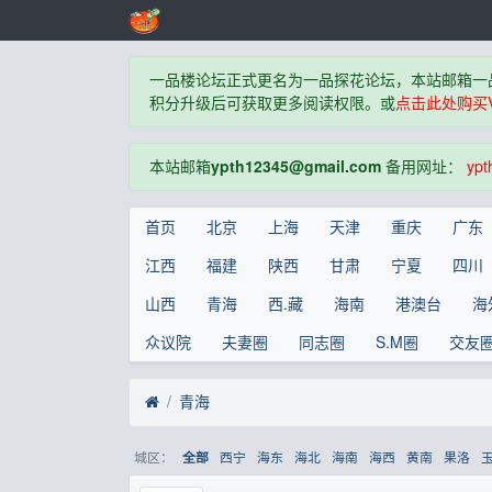
一品楼论坛正式更名为一品探花论坛，本站邮箱一
积分升级后可获取更多阅读权限。或
点击此处购买V
本站邮箱
ypth12345@gmail.com
备用网址：
ypt
首页
北京
上海
天津
重庆
广东
江西
福建
陕西
甘肃
宁夏
四川
山西
青海
西.藏
海南
港澳台
海
众议院
夫妻圈
同志圈
S.M圈
交友
青海
城区：
西宁
海东
海北
海南
海西
黄南
果洛
全部