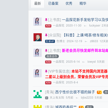
最新
已备案
优秀
精华
[上书房]
一品探花新手发帖学习以及
一品探花
2020-11-30
←
fuckyaer
2天
ADM
[众议院]
【科普】上课/喝茶/修车相
色博士
2024-12-19
←
z8633
12天
至.尊VIP
[上书房]
新老会员尽快发邮件到本站
商务合作
一品探花
2025-6-14
←
lowyst
5天前
ADM
[VIP专属信息]
本站不支持国内浏览器，请
二星以上级别会员，荣誉会员及VIP专
一品探花
2025-8-4
ADM
[青海]
西宁性价比很不错的妹子
西
天上有太阳
5月前
←
bjbs2233
5天前
⭐
[青海]
城西奶香招艹
西宁