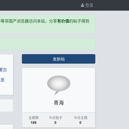
登录
,Edge等非国产浏览器访问本站，分享
有价值
的帖子得到
发新帖
蒙古
信息
青海
主题数
今日贴子
今日主题
189
0
0