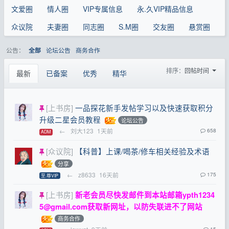
文爱圈
情人圈
VIP专属信息
永.久VIP精品信息
众议院
夫妻圈
同志圈
S.M圈
交友圈
悬赏圈
公告：
论坛公告
商务合作
全部
排序：
回帖时间
最新
已备案
优秀
精华
[上书房]
一品探花新手发帖学习以及快速获取积分
升级二星会员教程
论坛公告
←
刘大123
1天前
658
ADM
[众议院]
【科普】上课/喝茶/修车相关经验及术语
分享
←
z8633
16天前
175
至.尊VIP
[上书房]
新老会员尽快发邮件到本站邮箱
ypth1234
5@gmail.com
获取新网址，以防失联进不了网站
商务合作
15