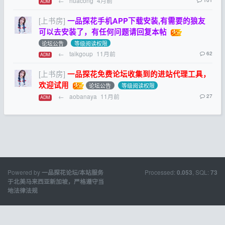
←
huacong
4月前
ADM
[上书房]
一品探花手机APP下载安装,有需要的狼友
可以去安装了，有任何问题请回复本帖
论坛公告
等级阅读权限
←
taikgoup
11月前
62
ADM
[上书房]
一品探花免费论坛收集到的进站代理工具，
欢迎试用
论坛公告
等级阅读权限
←
aobanaya
11月前
27
ADM
Powered by
Processed:
, SQL:
一品探花论坛/本站服务
0.053
73
于北美马来西亚新加坡，严格遵守当
地法律法规