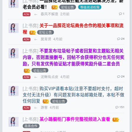
[上书房]
一品探花论坛被拦截无法进站解决方法，新
老会员必看！
论坛公告
等级阅读权限
←
春风不解意
2月前
1
ADM
[上书房]
关于一品探花论坛商务合作的相关事项和流
程
论坛公告
←
莫育贤
4月前
24
ADM
[上书房]
不要发布垃圾帖子或者回复和主题贴无相关
内容，否则直接删号，回帖不会获得积分也无任何奖
励，只有发优秀验证贴才能获得奖励升级二星会员
论坛公告
←
泥鳅有点皮
4月前
24
ADM
[上书房]
购买VIP请看本贴(注意不要超时支付，超时
支付无法升级）有问题发到本站邮箱处理，本帖不做
任何回复
论坛公告
←
游客
4月前
151
ADM
[上书房]
某小璐橱柜门事件完整视频进入查看
商务合作
101