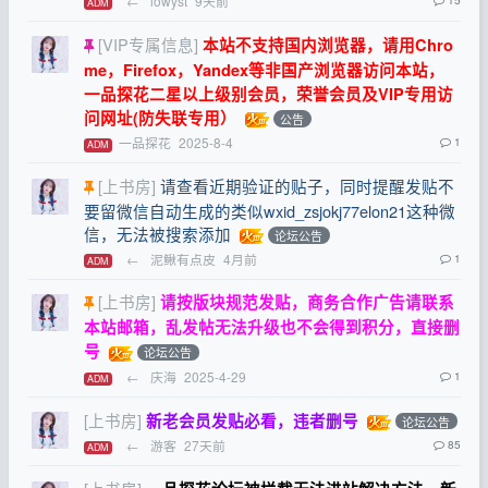
←
lowyst
9天前
ADM
[VIP专属信息]
本站不支持国内浏览器，请用Chro
me，Firefox，Yandex等非国产浏览器访问本站，
一品探花二星以上级别会员，荣誉会员及VIP专用访
问网址(防失联专用）
公告
一品探花
2025-8-4
1
ADM
[上书房]
请查看近期验证的贴子，同时提醒发贴不
要留微信自动生成的类似wxid_zsjokj77elon21这种微
信，无法被搜索添加
论坛公告
←
泥鳅有点皮
4月前
1
ADM
[上书房]
请按版块规范发贴，商务合作广告请联系
本站邮箱，乱发帖无法升级也不会得到积分，直接删
号
论坛公告
←
庆海
2025-4-29
1
ADM
[上书房]
新老会员发贴必看，违者删号
论坛公告
←
游客
27天前
85
ADM