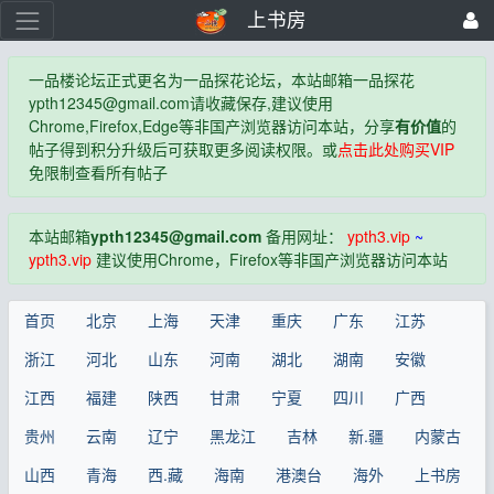
上书房
一品楼论坛正式更名为一品探花论坛，本站邮箱一品探花
ypth12345@gmail.com
请收藏保存,建议使用
Chrome,Firefox,Edge等非国产浏览器访问本站，分享
有价值
的
帖子得到积分升级后可获取更多阅读权限。或
点击此处购买VIP
免限制查看所有帖子
本站邮箱
ypth12345@gmail.com
备用网址：
ypth3.vip
~
ypth3.vip
建议使用Chrome，Firefox等非国产浏览器访问本站
首页
北京
上海
天津
重庆
广东
江苏
浙江
河北
山东
河南
湖北
湖南
安徽
江西
福建
陕西
甘肃
宁夏
四川
广西
贵州
云南
辽宁
黑龙江
吉林
新.疆
内蒙古
山西
青海
西.藏
海南
港澳台
海外
上书房