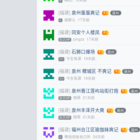
⭐
[福建]
泉州蛋蛋爽记
泉州
搞那么
17天前
⭐
[福建]
同安个人楼凤
pmgzs
17天前
永.久VIP
[福建]
石狮口爆场
泉州
今生有源
19天前
⭐⭐
[福建]
泉州 鲤城区 不爽记
泉州
今生有源
19天前
⭐⭐
[福建]
泉州晋江莲屿站街打炮
泉州
炮哥
21天前
永.久VIP
[福建]
泉州丰泽开大爽
泉州
炮哥
21天前
永.久VIP
[福建]
福州台江区瑜伽妹爽记
福州
情话说给自己听
24天前
⭐