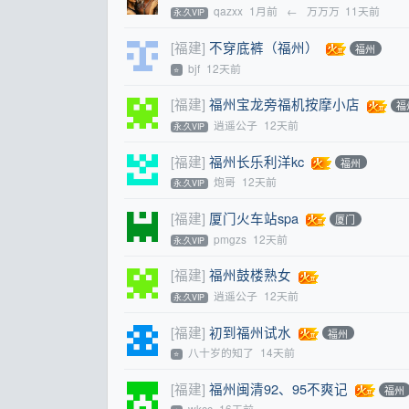
qazxx
1月前
←
万万万
11天前
永.久VIP
[福建]
不穿底裤（福州）
福州
bjf
12天前
⭐
[福建]
福州宝龙旁福机按摩小店
福
逍遥公子
12天前
永.久VIP
[福建]
福州长乐利洋kc
福州
炮哥
12天前
永.久VIP
[福建]
厦门火车站spa
厦门
pmgzs
12天前
永.久VIP
[福建]
福州鼓楼熟女
逍遥公子
12天前
永.久VIP
[福建]
初到福州试水
福州
八十岁的知了
14天前
⭐
[福建]
福州闽清92、95不爽记
福州
wkcc
16天前