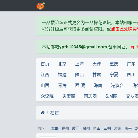
一品楼论坛正式更名为一品探花论坛，本站邮箱一
积分升级后可获取更多阅读权限。或
点击此处购买V
本站邮箱
ypth12345@gmail.com
备用网址：
ypt
首页
北京
上海
天津
重庆
广东
江西
福建
陕西
甘肃
宁夏
四川
山西
青海
西.藏
海南
港澳台
海
众议院
夫妻圈
同志圈
S.M圈
交友
福建
城区：
福州
厦门
泉州
莆田
三明
漳州
南平
全部