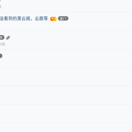
前
还没看到的萧云阁，云鼎等
厦门
德
天前
州