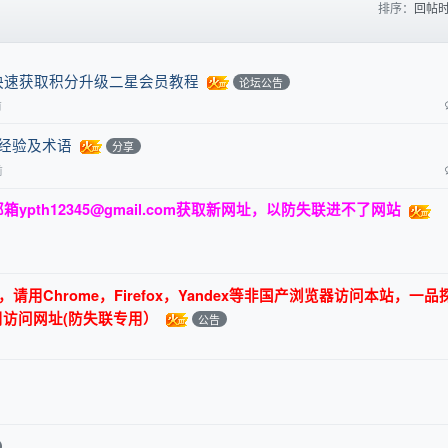
排序：
回帖
快速获取积分升级二星会员教程
论坛公告
前
关经验及术语
分享
前
邮箱
ypth12345@gmail.com
获取新网址，以防失联进不了网站
用Chrome，Firefox，Yandex等非国产浏览器访问本站，一品
用访问网址(防失联专用）
公告