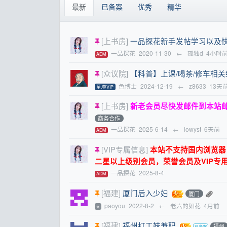
最新
已备案
优秀
精华
[上书房]
一品探花新手发帖学习以及
一品探花
2020-11-30
←
孤独d
4小时
ADM
[众议院]
【科普】上课/喝茶/修车相
色博士
2024-12-19
←
z8633
13天
至.尊VIP
[上书房]
新老会员尽快发邮件到本站
商务合作
一品探花
2025-6-14
←
lowyst
6天前
ADM
[VIP专属信息]
本站不支持国内浏览器，请
二星以上级别会员，荣誉会员及VIP专
一品探花
2025-8-4
ADM
[福建]
厦门后入少妇
厦门
paoyou
2022-8-2
←
老六的如花
4月前
⭐
[福建]
福州打工妹兼职
福州