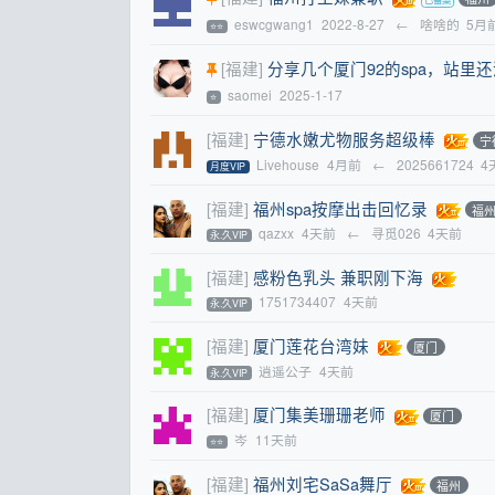
eswcgwang1
2022-8-27
←
啥啥的
5月
⭐⭐
[福建]
分享几个厦门92的spa，站里
saomei
2025-1-17
⭐
[福建]
宁德水嫩尤物服务超级棒
宁
Livehouse
4月前
←
2025661724
4
月度VIP
[福建]
福州spa按摩出击回忆录
福
qazxx
4天前
←
寻觅026
4天前
永.久VIP
[福建]
感粉色乳头 兼职刚下海
1751734407
4天前
永.久VIP
[福建]
厦门莲花台湾妹
厦门
逍遥公子
4天前
永.久VIP
[福建]
厦门集美珊珊老师
厦门
岑
11天前
⭐⭐
[福建]
福州刘宅SaSa舞厅
福州