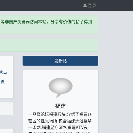
登录
,Edge等非国产浏览器访问本站，分享
有价值
的帖子得到
发新帖
蒙古
信息
福建
一品楼论坛福建板块,介绍了福建各
辖区的性息场所,包含福建洗浴桑拿
一条龙,福建足疗SPA,福建KTV夜