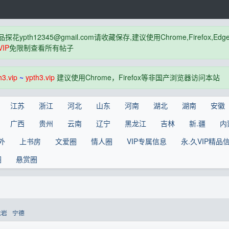
品探花
ypth12345@gmail.com
请收藏保存,建议使用Chrome,Firefox
IP
免限制查看所有帖子
h3.vip
~
ypth3.vip
建议使用Chrome，Firefox等非国产浏览器访问本站
江苏
浙江
河北
山东
河南
湖北
湖南
安徽
广西
贵州
云南
辽宁
黑龙江
吉林
新.疆
内
外
上书房
文爱圈
情人圈
VIP专属信息
永.久VIP精品
圈
悬赏圈
龙岩
宁德