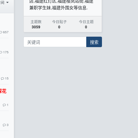
店,福建红灯区,福建楼凤站街,福建
时间
兼职学生妹,福建外围女等信息.
主题数
今日贴子
今日主题
3059
0
0
657
搜索
175
15
探花
1
3