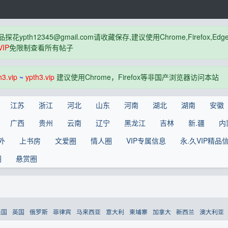
品探花
ypth12345@gmail.com
请收藏保存,建议使用Chrome,Firefox
IP
免限制查看所有帖子
h3.vip
~
ypth3.vip
建议使用Chrome，Firefox等非国产浏览器访问本站
江苏
浙江
河北
山东
河南
湖北
湖南
安徽
广西
贵州
云南
辽宁
黑龙江
吉林
新.疆
内
外
上书房
文爱圈
情人圈
VIP专属信息
永.久VIP精品
圈
悬赏圈
美国
英国
俄罗斯
菲律宾
马来西亚
意大利
柬埔寨
加拿大
新西兰
澳大利亚