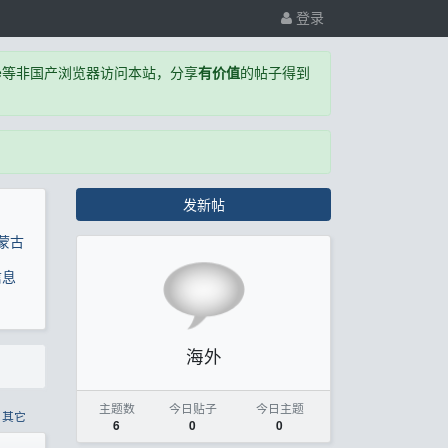
登录
,Edge等非国产浏览器访问本站，分享
有价值
的帖子得到
发新帖
蒙古
信息
海外
主题数
今日贴子
今日主题
其它
6
0
0