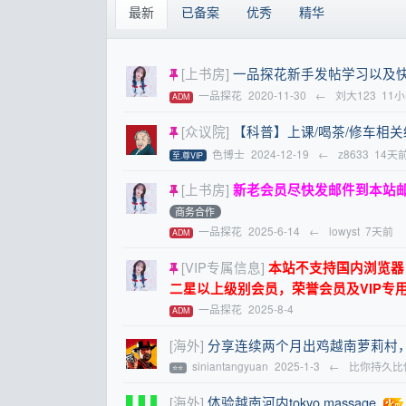
最新
已备案
优秀
精华
[上书房]
一品探花新手发帖学习以及
一品探花
2020-11-30
←
刘大123
11
ADM
[众议院]
【科普】上课/喝茶/修车相
色博士
2024-12-19
←
z8633
14天
至.尊VIP
[上书房]
新老会员尽快发邮件到本站
商务合作
一品探花
2025-6-14
←
lowyst
7天前
ADM
[VIP专属信息]
本站不支持国内浏览器，请
二星以上级别会员，荣誉会员及VIP专
一品探花
2025-8-4
ADM
[海外]
分享连续两个月出鸡越南萝莉村
siniantangyuan
2025-1-3
←
比你持久比
⭐⭐
[海外]
体验越南河内tokyo massage