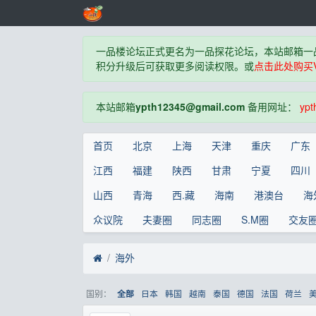
一品楼论坛正式更名为一品探花论坛，本站邮箱一
积分升级后可获取更多阅读权限。或
点击此处购买V
本站邮箱
ypth12345@gmail.com
备用网址：
ypt
首页
北京
上海
天津
重庆
广东
江西
福建
陕西
甘肃
宁夏
四川
山西
青海
西.藏
海南
港澳台
海
众议院
夫妻圈
同志圈
S.M圈
交友
海外
国别：
日本
韩国
越南
泰国
德国
法国
荷兰
全部