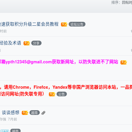
排序：
回帖
快速获取积分升级二星会员教程
论坛公告
小时前
关经验及术语
分享
前
邮箱
ypth12345@gmail.com
获取新网址，以防失联进不了网站
用Chrome，Firefox，Yandex等非国产浏览器访问本站，一品
用访问网址(防失联专用）
公告
，谈谈感想
越南
你强
7月前
越南