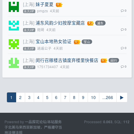
[上海]
妹子夏夏
pmgzs
4天前
0
永.久VIP
[上海]
浦东风韵少妇按摩宝藏店
浦东
炮哥
4天前
0
永.久VIP
[上海]
宝山本地熟女验证
宝山
逍遥公子
4天前
0
永.久VIP
[上海]
闵行召稼楼古镇废弃楼里快餐店
闵行
1751734407
4天前
0
永.久VIP
1
2
3
4
5
6
7
8
9
10
...266
▶
Powered by
Processed:
, SQL:
一品探花论坛/本站服务
0.063
112
于北美马来西亚新加坡，严格遵守当
地法律法规