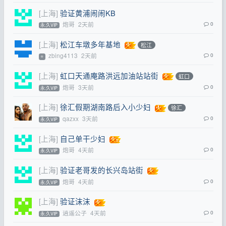
[上海]
验证黄浦闹闹KB
炮哥
2天前
0
永.久VIP
[上海]
松江车墩多年基地
松江
zbing4113
2天前
0
⭐
[上海]
虹口天通庵路洪远加油站站街
虹口
炮哥
3天前
0
永.久VIP
[上海]
徐汇假期湖南路后入小少妇
徐汇
qazxx
3天前
0
永.久VIP
[上海]
自己单干少妇
炮哥
4天前
0
永.久VIP
[上海]
验证老哥发的长兴岛站街
炮哥
4天前
0
永.久VIP
[上海]
验证沫沫
逍遥公子
4天前
0
永.久VIP