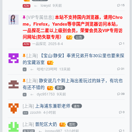
←
lowyst
9天前
15
ADM
[VIP专属信息]
本站不支持国内浏览器，请用Chro
me，Firefox，Yandex等非国产浏览器访问本站，
一品探花二星以上级别会员，荣誉会员及VIP专用访
问网址(防失联专用）
公告
一品探花
2025-8-4
1
ADM
[上海]
【宝山/静安】奉贤兄弟开车30公里也要来探
的宝藏浴室
←
哈哈123呵呵
13天前
31
⭐
[上海]
静安说几个到上海出差玩过的妹子，有坑也
有还不错的
静安
←
dyc951753
9天前
39
⭐
[上海]
上海浦东兼职老师
浦东
zzcchh
4小时前
0
⭐⭐
[上海]
普陀区大奶
普陀
←
longyu987
12小时前
1
永.久VIP