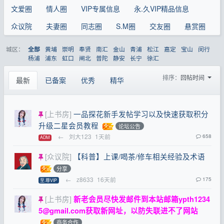
文爱圈
情人圈
VIP专属信息
永.久VIP精品信息
众议院
夫妻圈
同志圈
S.M圈
交友圈
悬赏圈
城区：
黄埔
崇明
奉贤
南汇
金山
青浦
松江
嘉定
宝山
闵行
全部
杨浦
浦东
虹口
闸北
普陀
静安
长宁
徐汇
排序：
回帖时间
最新
已备案
优秀
精华
[上书房]
一品探花新手发帖学习以及快速获取积分
升级二星会员教程
论坛公告
←
刘大123
1天前
658
ADM
[众议院]
【科普】上课/喝茶/修车相关经验及术语
分享
←
z8633
16天前
175
至.尊VIP
[上书房]
新老会员尽快发邮件到本站邮箱
ypth1234
5@gmail.com
获取新网址，以防失联进不了网站
商务合作