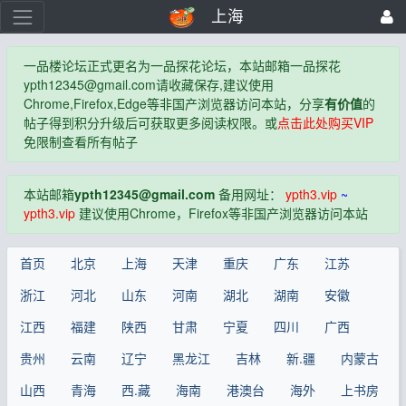
上海
一品楼论坛正式更名为一品探花论坛，本站邮箱一品探花
ypth12345@gmail.com
请收藏保存,建议使用
Chrome,Firefox,Edge等非国产浏览器访问本站，分享
有价值
的
帖子得到积分升级后可获取更多阅读权限。或
点击此处购买VIP
免限制查看所有帖子
本站邮箱
ypth12345@gmail.com
备用网址：
ypth3.vip
~
ypth3.vip
建议使用Chrome，Firefox等非国产浏览器访问本站
首页
北京
上海
天津
重庆
广东
江苏
浙江
河北
山东
河南
湖北
湖南
安徽
江西
福建
陕西
甘肃
宁夏
四川
广西
贵州
云南
辽宁
黑龙江
吉林
新.疆
内蒙古
山西
青海
西.藏
海南
港澳台
海外
上书房