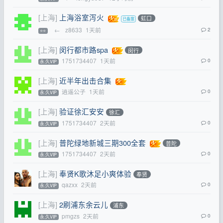
[上海]
上海浴室泻火
虹口
←
z8633
1天前
2
⭐⭐
[上海]
闵行都市路spa
闵行
1751734407
1天前
0
永.久VIP
[上海]
近半年出击合集
逍遥公子
1天前
0
永.久VIP
[上海]
验证徐汇安安
徐汇
1751734407
2天前
0
永.久VIP
[上海]
普陀绿地新城三期300全套
普陀
1751734407
2天前
0
永.久VIP
[上海]
奉贤K歌沐足小爽体验
奉贤
qazxx
2天前
0
永.久VIP
[上海]
2刷浦东余云儿
浦东
pmgzs
2天前
0
永.久VIP