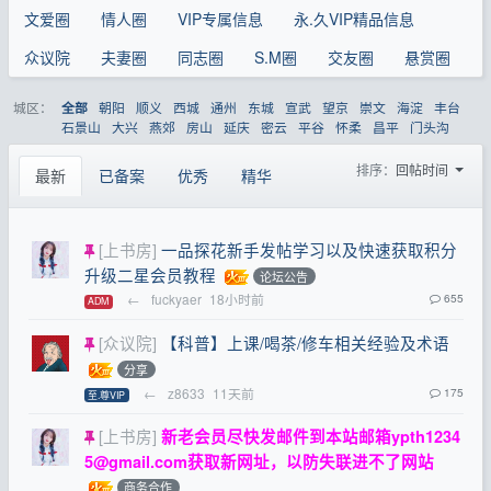
文爱圈
情人圈
VIP专属信息
永.久VIP精品信息
众议院
夫妻圈
同志圈
S.M圈
交友圈
悬赏圈
城区：
朝阳
顺义
西城
通州
东城
宣武
望京
崇文
海淀
丰台
全部
石景山
大兴
燕郊
房山
延庆
密云
平谷
怀柔
昌平
门头沟
排序：
回帖时间
最新
已备案
优秀
精华
[上书房]
一品探花新手发帖学习以及快速获取积分
升级二星会员教程
论坛公告
←
fuckyaer
18小时前
655
ADM
[众议院]
【科普】上课/喝茶/修车相关经验及术语
分享
←
z8633
11天前
175
至.尊VIP
[上书房]
新老会员尽快发邮件到本站邮箱
ypth1234
5@gmail.com
获取新网址，以防失联进不了网站
商务合作