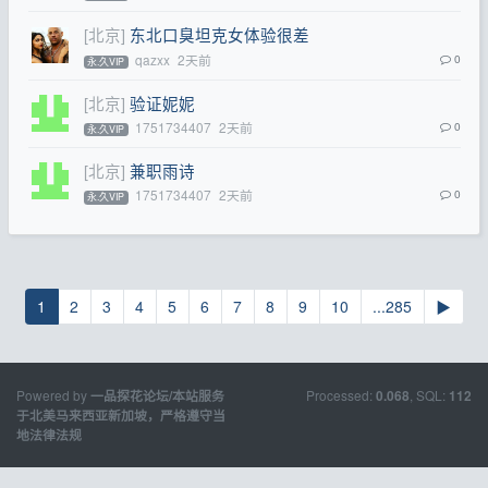
[北京]
东北口臭坦克女体验很差
qazxx
2天前
0
永.久VIP
[北京]
验证妮妮
1751734407
2天前
0
永.久VIP
[北京]
兼职雨诗
1751734407
2天前
0
永.久VIP
1
2
3
4
5
6
7
8
9
10
...285
▶
Powered by
Processed:
, SQL:
一品探花论坛/本站服务
0.068
112
于北美马来西亚新加坡，严格遵守当
地法律法规