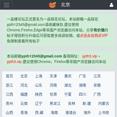
北京
一品楼论坛正式更名为一品探花论坛，本站邮箱一品探花
ypth12345@gmail.com
请收藏保存,建议使用
Chrome,Firefox,Edge等非国产浏览器访问本站，分享
有价值
的
帖子得到积分升级后可获取更多阅读权限。或
点击此处购买VIP
免限制查看所有帖子
本站邮箱
ypth12345@gmail.com
备用网址：
ypth3.vip
~
ypth3.vip
建议使用Chrome，Firefox等非国产浏览器访问本站
首页
北京
上海
天津
重庆
广东
江苏
浙江
河北
山东
河南
湖北
湖南
安徽
江西
福建
陕西
甘肃
宁夏
四川
广西
贵州
云南
辽宁
黑龙江
吉林
新.疆
内蒙古
山西
青海
西.藏
海南
港澳台
海外
上书房