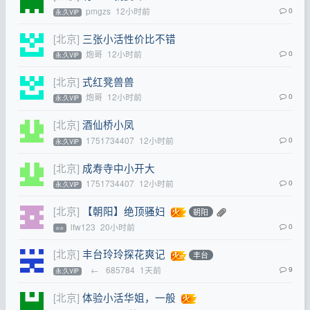
pmgzs
12小时前
0
永.久VIP
[北京]
三张小活性价比不错
炮哥
12小时前
0
永.久VIP
[北京]
式红凳兽兽
炮哥
12小时前
0
永.久VIP
[北京]
酒仙桥小凤
1751734407
12小时前
0
永.久VIP
[北京]
成寿寺中小开大
1751734407
12小时前
0
永.久VIP
[北京]
【朝阳】绝顶骚妇
朝阳
lfw123
20小时前
0
⭐⭐
[北京]
丰台玲玲探花爽记
丰台
←
685784
1天前
9
永.久VIP
[北京]
体验小活华姐，一般