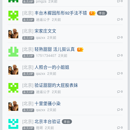
pmgzs
2天前
0
永.久VIP
[北京]
丰台木樨园彤彤92手法不错
丰台
逍遥公子
2天前
0
永.久VIP
[北京]
宋家庄文文
qazxx
2天前
0
永.久VIP
[北京]
轻熟甜甜 活儿挺认真
1751734407
2天前
0
永.久VIP
[北京]
人照合一的小姐姐
qazxx
2天前
0
永.久VIP
[北京]
验证甜甜的大屁股表妹
逍遥公子
2天前
0
永.久VIP
[北京]
十里堡骚小染
qazxx
2天前
0
永.久VIP
[北京]
北京丰台验证
丰台
炮哥
2天前
0
永.久VIP