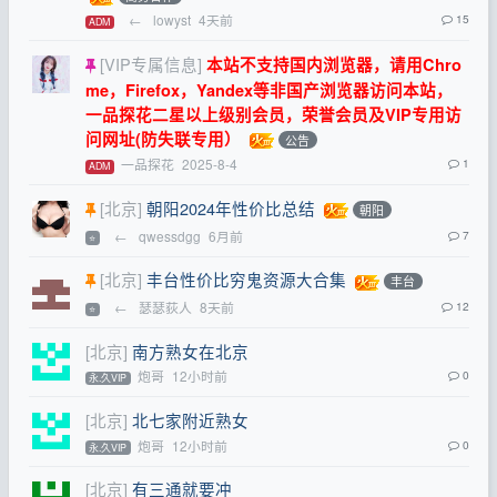
←
lowyst
4天前
15
ADM
[VIP专属信息]
本站不支持国内浏览器，请用Chro
me，Firefox，Yandex等非国产浏览器访问本站，
一品探花二星以上级别会员，荣誉会员及VIP专用访
问网址(防失联专用）
公告
一品探花
2025-8-4
1
ADM
[北京]
朝阳2024年性价比总结
朝阳
←
qwessdgg
6月前
7
⭐
[北京]
丰台性价比穷鬼资源大合集
丰台
←
瑟瑟荻人
8天前
12
⭐
[北京]
南方熟女在北京
炮哥
12小时前
0
永.久VIP
[北京]
北七家附近熟女
炮哥
12小时前
0
永.久VIP
[北京]
有三通就要冲