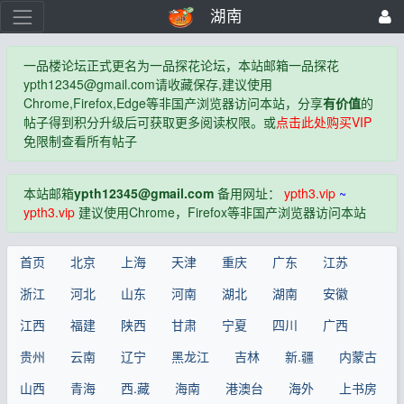
湖南
一品楼论坛正式更名为一品探花论坛，本站邮箱一品探花
ypth12345@gmail.com
请收藏保存,建议使用
Chrome,Firefox,Edge等非国产浏览器访问本站，分享
有价值
的
帖子得到积分升级后可获取更多阅读权限。或
点击此处购买VIP
免限制查看所有帖子
本站邮箱
ypth12345@gmail.com
备用网址：
ypth3.vip
~
ypth3.vip
建议使用Chrome，Firefox等非国产浏览器访问本站
首页
北京
上海
天津
重庆
广东
江苏
浙江
河北
山东
河南
湖北
湖南
安徽
江西
福建
陕西
甘肃
宁夏
四川
广西
贵州
云南
辽宁
黑龙江
吉林
新.疆
内蒙古
山西
青海
西.藏
海南
港澳台
海外
上书房