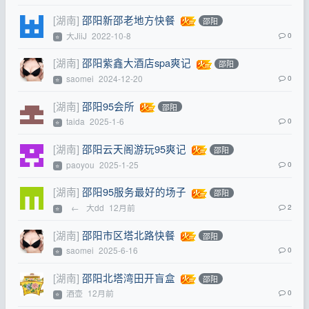
[湖南]
邵阳新邵老地方快餐
邵阳
大JiiJ
2022-10-8
0
⭐
[湖南]
邵阳紫鑫大酒店spa爽记
邵阳
saomei
2024-12-20
0
⭐
[湖南]
邵阳95会所
邵阳
taida
2025-1-6
0
⭐
[湖南]
邵阳云天阁游玩95爽记
邵阳
paoyou
2025-1-25
0
⭐
[湖南]
邵阳95服务最好的场子
邵阳
←
大dd
12月前
2
⭐
[湖南]
邵阳市区塔北路快餐
邵阳
saomei
2025-6-16
0
⭐
[湖南]
邵阳北塔湾田开盲盒
邵阳
酒壶
12月前
0
⭐