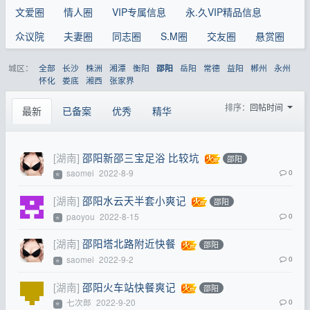
文爱圈
情人圈
VIP专属信息
永.久VIP精品信息
众议院
夫妻圈
同志圈
S.M圈
交友圈
悬赏圈
城区：
全部
长沙
株洲
湘潭
衡阳
岳阳
常德
益阳
郴州
永州
邵阳
怀化
娄底
湘西
张家界
排序：
回帖时间
最新
已备案
优秀
精华
[湖南]
邵阳新邵三宝足浴 比较坑
邵阳
saomei
2022-8-9
0
⭐
[湖南]
邵阳水云天半套小爽记
邵阳
paoyou
2022-8-15
0
⭐
[湖南]
邵阳塔北路附近快餐
邵阳
saomei
2022-9-2
0
⭐
[湖南]
邵阳火车站快餐爽记
邵阳
七次郎
2022-9-20
0
⭐