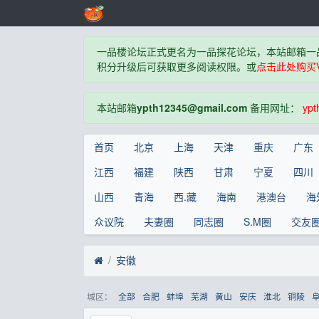
一品楼论坛正式更名为一品探花论坛，本站邮箱一
积分升级后可获取更多阅读权限。或
点击此处购买V
本站邮箱
ypth12345@gmail.com
备用网址：
ypt
首页
北京
上海
天津
重庆
广东
江西
福建
陕西
甘肃
宁夏
四川
山西
青海
西.藏
海南
港澳台
海
众议院
夫妻圈
同志圈
S.M圈
交友
安徽
城区：
全部
合肥
蚌埠
芜湖
黄山
安庆
淮北
铜陵