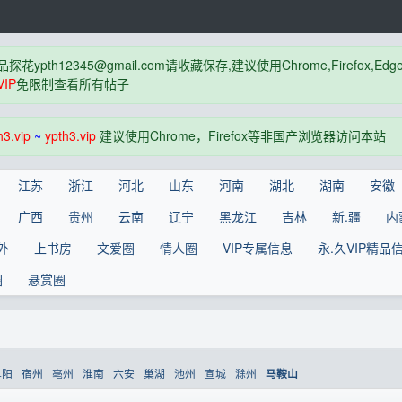
品探花
ypth12345@gmail.com
请收藏保存,建议使用Chrome,Firefox
IP
免限制查看所有帖子
h3.vip
~
ypth3.vip
建议使用Chrome，Firefox等非国产浏览器访问本站
江苏
浙江
河北
山东
河南
湖北
湖南
安徽
广西
贵州
云南
辽宁
黑龙江
吉林
新.疆
内
外
上书房
文爱圈
情人圈
VIP专属信息
永.久VIP精品
圈
悬赏圈
阜阳
宿州
亳州
淮南
六安
巢湖
池州
宣城
滁州
马鞍山