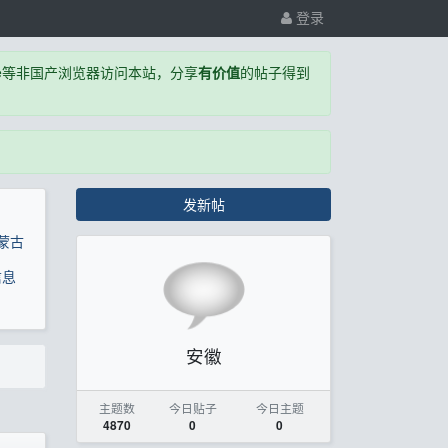
登录
,Edge等非国产浏览器访问本站，分享
有价值
的帖子得到
发新帖
蒙古
信息
安徽
主题数
今日贴子
今日主题
4870
0
0