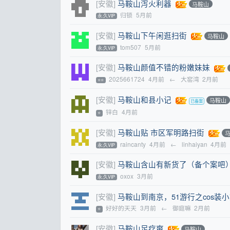
[安徽]
马鞍山泻火利器
马鞍山
归锁
5月前
永.久VIP
[安徽]
马鞍山下午闲逛扫街
马鞍山
tom507
5月前
永.久VIP
[安徽]
马鞍山颜值不错的粉嫩妹妹
2025661724
4月前
←
大窑湾
2月前
⭐⭐
[安徽]
马鞍山和县小记
马鞍山
锌白
4月前
⭐
[安徽]
马鞍山贴 市区军明路扫街
raincanty
4月前
←
linhaiyan
4月前
永.久VIP
[安徽]
马鞍山含山有新货了（备个案吧
oxox
3月前
永.久VIP
[安徽]
马鞍山到南京，51游行之cos装
好好的天天
3月前
←
御庭嘛
2月前
⭐
[安徽]
马鞍山足疗爽
马鞍山