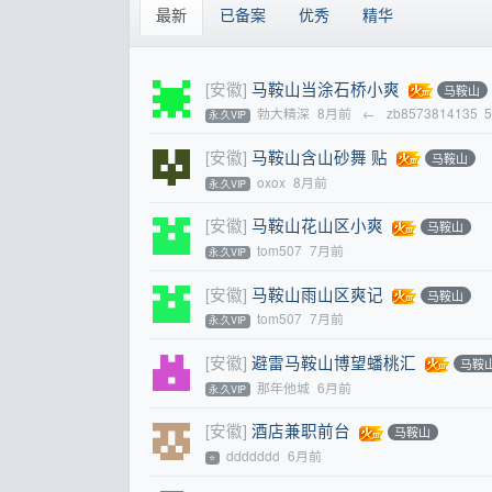
最新
已备案
优秀
精华
[安徽]
马鞍山当涂石桥小爽
马鞍山
勃大精深
8月前
←
zb8573814135
永.久VIP
[安徽]
马鞍山含山砂舞 贴
马鞍山
oxox
8月前
永.久VIP
[安徽]
马鞍山花山区小爽
马鞍山
tom507
7月前
永.久VIP
[安徽]
马鞍山雨山区爽记
马鞍山
tom507
7月前
永.久VIP
[安徽]
避雷马鞍山博望蟠桃汇
马鞍
那年他城
6月前
永.久VIP
[安徽]
酒店兼职前台
马鞍山
ddddddd
6月前
⭐