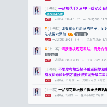
[上书房]
一品探花手机APP下载安装,
等级阅读权限
一品探花
2024-10-21
←
taikgoup
11
ADM
[上书房]
请查看近期验证的贴子，同时提醒
法被搜索添加
论坛公告
一品探花
2024-11-9
←
泥鳅有点皮
4
ADM
[上书房]
请按版块规范发贴，商务合
论坛公告
一品探花
2025-3-16
←
庆海
2025-4-2
ADM
[上书房]
不要发布垃圾帖子或者回复和
有发优秀验证贴才能获得奖励升级二星
一品探花
11月前
←
泥鳅有点皮
4月前
ADM
[上书房]
一品探花论坛被拦截无法进站
一品探花
2月前
←
春风不解意
2月前
ADM