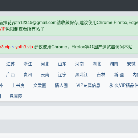
品探花
ypth12345@gmail.com
请收藏保存,建议使用Chrome,Firefox
IP
免限制查看所有帖子
h3.vip
~
ypth3.vip
建议使用Chrome，Firefox等非国产浏览器访问本站
江苏
浙江
河北
山东
河南
湖北
湖南
安徽
广西
贵州
云南
辽宁
黑龙江
吉林
新.疆
内
外
上书房
文爱圈
情人圈
VIP专属信息
永.久VIP精品
圈
悬赏圈