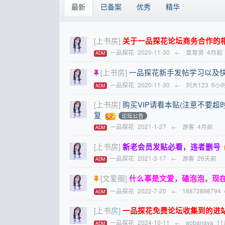
最新
已备案
优秀
精华
[上书房]
关于一品探花论坛商务合作的
一品探花
2020-11-30
←
莫育贤
4月前
ADM
[上书房]
一品探花新手发帖学习以及
一品探花
2020-11-30
←
刘大123
6小
ADM
[上书房]
购买VIP请看本贴(注意不要
复
论坛公告
一品探花
2021-1-27
←
游客
4月前
ADM
[上书房]
新老会员发贴必看，违者删号
一品探花
2021-3-17
←
游客
26天前
ADM
[文爱圈]
什么事是文爱，磕泡泡，现
一品探花
2022-7-20
←
18872898794
ADM
[上书房]
一品探花免费论坛收集到的进
一品探花
2024-10-11
←
aobanaya
1
ADM