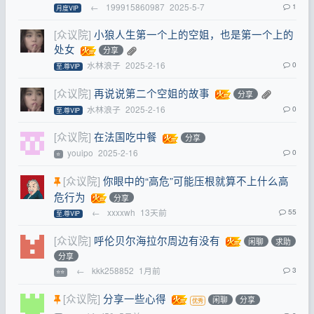
←
199915860987
2025-5-7
1
月度VIP
[众议院]
小狼人生第一个上的空姐，也是第一个上的
处女
分享
水林浪子
2025-2-16
0
至.尊VIP
[众议院]
再说说第二个空姐的故事
分享
水林浪子
2025-2-16
0
至.尊VIP
[众议院]
在法国吃中餐
分享
youipo
2025-2-16
0
⭐
[众议院]
你眼中的“高危”可能压根就算不上什么高
危行为
分享
←
xxxxwh
13天前
55
至.尊VIP
[众议院]
呼伦贝尔海拉尔周边有没有
闲聊
求助
分享
←
kkk258852
1月前
3
⭐⭐
[众议院]
分享一些心得
闲聊
分享