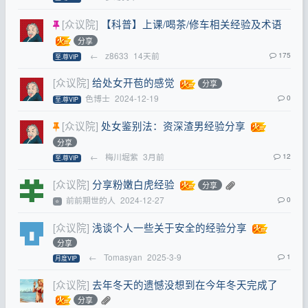
[众议院]
【科普】上课/喝茶/修车相关经验及术语
分享
←
z8633
14天前
175
至.尊VIP
[众议院]
给处女开苞的感觉
分享
色博士
2024-12-19
0
至.尊VIP
[众议院]
处女鉴别法：资深渣男经验分享
分享
←
梅川堀紫
3月前
12
至.尊VIP
[众议院]
分享粉嫩白虎经验
分享
前前期世的人
2024-12-27
0
⭐
[众议院]
浅谈个人一些关于安全的经验分享
分享
←
Tomasyan
2025-3-9
1
月度VIP
[众议院]
去年冬天的遗憾没想到在今年冬天完成了
分享