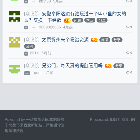
←
kfcvi50
5月前
3
⭐
[众议院]
安徽阜阳这边有谁玩过一个叫小鱼的女的
么？交换一下经验
闲聊
求助
分享
←
3669328066
4月前
6
⭐
[众议院]
太原忻州来个靠谱资源
闲聊
分享
其他
231si
5月前
0
⭐
[众议院]
兄弟们，每天真的提肛管用吗
分享
1qqqt
1月前
0
⭐⭐
Powered by
Processed:
, SQL:
一品探花论坛/本站服务
0.057
94
于北美马来西亚新加坡，严格遵守当
地法律法规