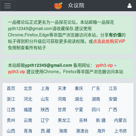
众议院
一品楼论坛正式更名为一品探花论坛，本站邮箱一品探花
ypth12345@gmail.com
请收藏保存,建议使用
Chrome,Firefox,Edge等非国产浏览器访问本站，分享
有价值
的
帖子得到积分升级后可获取更多阅读权限。或
点击此处购买VIP
免限制查看所有帖子
本站邮箱
ypth12345@gmail.com
备用网址：
ypth3.vip
~
ypth3.vip
建议使用Chrome，Firefox等非国产浏览器访问本站
首页
北京
上海
天津
重庆
广东
江苏
浙江
河北
山东
河南
湖北
湖南
安徽
江西
福建
陕西
甘肃
宁夏
四川
广西
贵州
云南
辽宁
黑龙江
吉林
新.疆
内蒙古
山西
青海
西.藏
海南
港澳台
海外
上书房