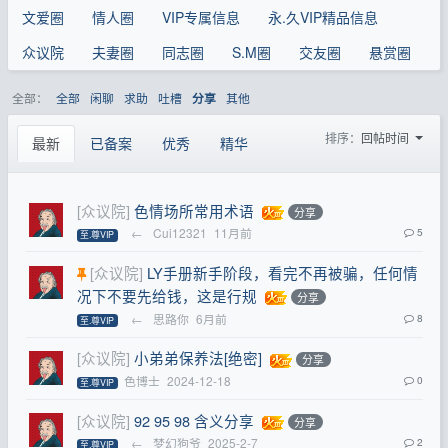
文爱圈
情人圈
VIP专属信息
永.久VIP精品信息
众议院
夫妻圈
同志圈
S.M圈
交友圈
悬赏圈
全部：
全部
闲聊
求助
吐槽
其他
分享
排序：
回帖时间
最新
已备案
优秀
精华
[众议院]
色情场所常用术语
分享
←
Cui12321
11月前
5
至.尊VIP
[众议院]
LY手册新手阶段，看完不再被骗，任何情
况下不要先给钱，这是行规
分享
←
思路你
6月前
8
至.尊VIP
[众议院]
小弟弟保养法[绝密]
分享
色博士
2024-12-18
0
至.尊VIP
[众议院]
92 95 98 含义分享
分享
←
梦幻狗爷
2025-2-7
2
至.尊VIP