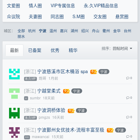
文爱圈
情人圈
VIP专属信息
永.久VIP精品信息
众议院
夫妻圈
同志圈
S.M圈
交友圈
悬赏圈
城区：
全部
杭州
温州
嘉兴
湖州
绍兴
舟山
衢州
金华
台州
宁波
丽水
排序：
回帖时间
最新
已备案
优秀
精华
[浙江]
宁波慈溪市区木桶浴 spa
宁波
炮哥
1月前
0
永.久VIP
[浙江]
宁越堂柔式
宁波
sumbr
18天前
0
⭐
[浙江]
宁波洞桥体验
宁波
pmgzs
16天前
0
永.久VIP
[浙江]
宁波鄞州女优技术-流程丰富至极
宁波
mawancai
15天前
0
⭐⭐