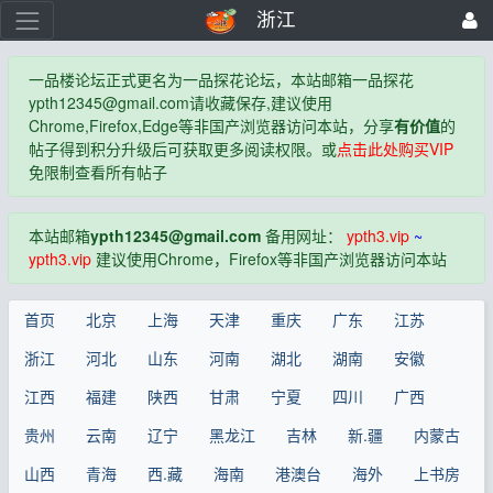
浙江
一品楼论坛正式更名为一品探花论坛，本站邮箱一品探花
ypth12345@gmail.com
请收藏保存,建议使用
Chrome,Firefox,Edge等非国产浏览器访问本站，分享
有价值
的
帖子得到积分升级后可获取更多阅读权限。或
点击此处购买VIP
免限制查看所有帖子
本站邮箱
ypth12345@gmail.com
备用网址：
ypth3.vip
~
ypth3.vip
建议使用Chrome，Firefox等非国产浏览器访问本站
首页
北京
上海
天津
重庆
广东
江苏
浙江
河北
山东
河南
湖北
湖南
安徽
江西
福建
陕西
甘肃
宁夏
四川
广西
贵州
云南
辽宁
黑龙江
吉林
新.疆
内蒙古
山西
青海
西.藏
海南
港澳台
海外
上书房