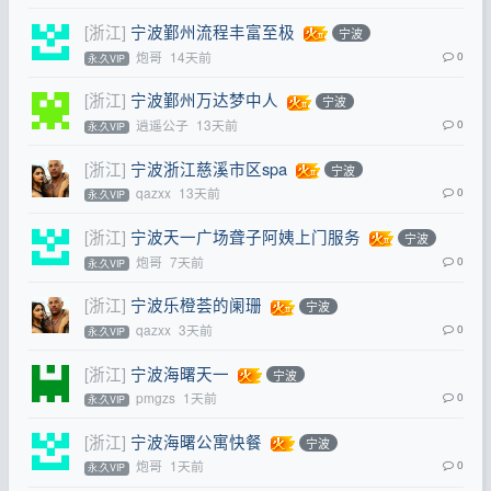
[浙江]
宁波鄞州流程丰富至极
宁波
炮哥
14天前
0
永.久VIP
[浙江]
宁波鄞州万达梦中人
宁波
逍遥公子
13天前
0
永.久VIP
[浙江]
宁波浙江慈溪市区spa
宁波
qazxx
13天前
0
永.久VIP
[浙江]
宁波天一广场聋子阿姨上门服务
宁波
炮哥
7天前
0
永.久VIP
[浙江]
宁波乐橙荟的阑珊
宁波
qazxx
3天前
0
永.久VIP
[浙江]
宁波海曙天一
宁波
pmgzs
1天前
0
永.久VIP
[浙江]
宁波海曙公寓快餐
宁波
炮哥
1天前
0
永.久VIP