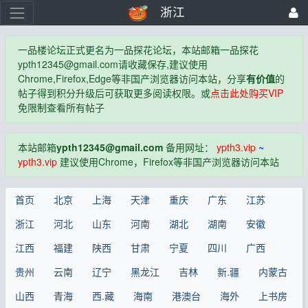
浙江
一品楼论坛正式更名为一品探花论坛，本站邮箱一品探花
ypth12345@gmail.com
请收藏保存,建议使用
Chrome,Firefox,Edge等非国产浏览器访问本站，分享
有价值
的
帖子得到积分升级后可获取更多阅读权限。或
点击此处购买VIP
免限制查看所有帖子
本站邮箱
ypth12345@gmail.com
备用网址：
ypth3.vip
~
ypth3.vip
建议使用Chrome，Firefox等非国产浏览器访问本站
首页
北京
上海
天津
重庆
广东
江苏
浙江
河北
山东
河南
湖北
湖南
安徽
江西
福建
陕西
甘肃
宁夏
四川
广西
贵州
云南
辽宁
黑龙江
吉林
新.疆
内蒙古
山西
青海
西.藏
海南
港澳台
海外
上书房