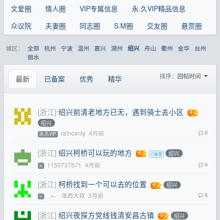
文爱圈
情人圈
VIP专属信息
永.久VIP精品信息
众议院
夫妻圈
同志圈
S.M圈
交友圈
悬赏圈
城区：
全部
杭州
宁波
温州
嘉兴
湖州
舟山
衢州
金华
台州
绍兴
丽水
排序：
回帖时间
最新
已备案
优秀
精华
[浙江]
绍兴前清老地方已无，遇到骑士去小区
绍兴
raincanty
4月前
0
永.久VIP
[浙江]
绍兴柯桥可以玩的地方
绍兴
1150737671
4月前
0
⭐
[浙江]
柯桥找到一个可以去的位置
绍兴
←
泽西大叔
3月前
5
⭐
[浙江]
绍兴夜探方党线钱清安昌古镇
绍兴