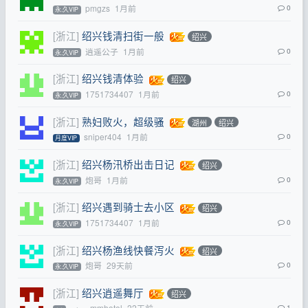
pmgzs
1月前
0
永.久VIP
[浙江]
绍兴钱清扫街一般
绍兴
逍遥公子
1月前
0
永.久VIP
[浙江]
绍兴钱清体验
绍兴
1751734407
1月前
0
永.久VIP
[浙江]
熟妇败火，超级骚
湖州
绍兴
sniper404
1月前
0
月度VIP
[浙江]
绍兴杨汛桥出击日记
绍兴
炮哥
1月前
0
永.久VIP
[浙江]
绍兴遇到骑士去小区
绍兴
1751734407
1月前
0
永.久VIP
[浙江]
绍兴杨渔线快餐泻火
绍兴
炮哥
29天前
0
永.久VIP
[浙江]
绍兴逍遥舞厅
绍兴
←
mmhotel
22天前
1